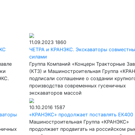
11.09.2023
1860
ЭКС
ЧЕТРА и КРАНЭКС. Экскаваторы совместн
силами
лавле
Группа Компаний «Концерн Тракторные За
рки
(КТЗ) и Машиностроительная Группа «КРА
ЭКС.
подписали соглашение о создании крупног
производства современных гусеничных
экскаваторов массой
10.10.2016
1587
аваторы
«КРАНЭКС» продолжает поставлять ЕК400
Машиностроительная Группа «КРАНЭКС»
еничных
продолжает продвигать на российском ры