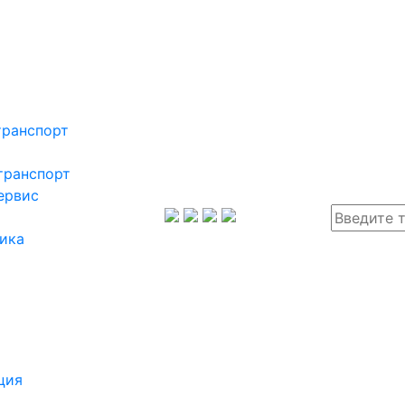
транспорт
транспорт
ервис
ика
ция