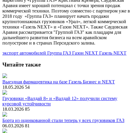
маркетингу «Группы ГАЗ» Кристиана Кремера, Саудовская
Аравия имеет хороший потенциал с точки зрения продаж
коммерческой техники. Поэтому совместно с партнером уже в
2018 году «Группа ГАЗ» планирует начать продажи
крупнотоннажных грузовиков «Урал», легкой коммерческой
техники «Газель NEXT» и «Газон NEXT». Также Саудовская
Аравия рассматривается "Группой ГАЗ" как плацдарм для
дальнейшего развития бизнеса на всем аравийском
полуострове и в странах Персидского залива.
экспорт автомобилей
Группа ГАЗ
Газон NEXT
Газель NEXT
Читайте также
Выездная фармацевтика на базе Газель Бизнес и NEXT
18.05.2026
54
Грузовики «Валдай 8» и «Валдай 12» получили систему
курсовой устойчивости
18.03.2026
85
Борта из оцинкованной стали теперь у всех грузовиков ГАЗ
06.03.2026
81