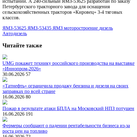
испытаний. А 240-сильный ЯМЗ-53625 разработан по заказу
Петербургского тракторного завода для оснащения
сельскохозяйственных тракторов «Кировец» 3-4 тяговых
классов.
ЯМЗ-53625
ЯМЗ-53435
ЯМЗ
моторостроение
дизель
Автодизель
Читайте также
UMG покажет технику российского производства на выставке
«Иннопром-2026»
30.06.2026
57
«Татнефть» ограничила продажу бензина и дизеля на своих
заправках по всей стране
16.06.2026
80
Пожар в результате атаки БПЛА на Московский НПЗ потушен
16.06.2026
191
Фермеры сообщают о падении рентабельности бизнеса из-за
роста цен на топливо
16.06.2026
72