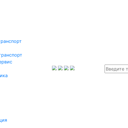
транспорт
транспорт
ервис
ика
ция