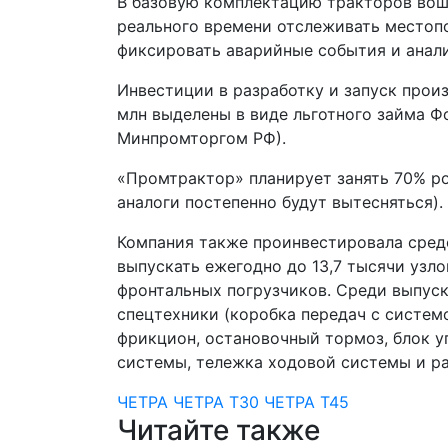
В базовую комплектацию тракторов вош
реального времени отслеживать местоп
фиксировать аварийные события и анал
Инвестиции в разработку и запуск произ
млн выделены в виде льготного займа 
Минпромторгом РФ).
«Промтрактор» планирует занять 70% р
аналоги постепенно будут вытесняться).
Компания также проинвестировала сред
выпускать ежегодно до 13,7 тысячи узло
фронтальных погрузчиков. Среди выпус
спецтехники (коробка передач с системо
фрикцион, остановочный тормоз, блок у
системы, тележка ходовой системы и р
ЧЕТРА
ЧЕТРА Т30
ЧЕТРА Т45
Читайте также