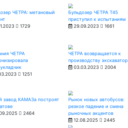
озер ЧЕТРА: метановый
Бульдозер ЧЕТРА Т45
нт
приступил к испытаниям
11.2023
1729
29.09.2023
1661
ания ЧЕТРА
ЧЕТРА возвращается к
рнизировала
производству экскаватор
оукладчик
03.03.2023
2004
03.2023
1251
й завод КАМАЗа построят
Рынок новых автобусов:
атове
резкое падение и смена
09.2025
2464
рыночных акцентов
12.08.2025
2445