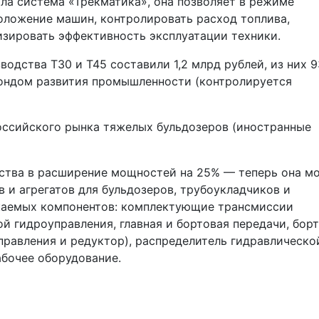
ла система «Трекматика», она позволяет в режиме
оложение машин, контролировать расход топлива,
изировать эффективность эксплуатации техники.
водства Т30 и Т45 составили 1,2 млрд рублей, из них 
Фондом развития промышленности (контролируется
оссийского рынка тяжелых бульдозеров (иностранные
ства в расширение мощностей на 25% — теперь она м
в и агрегатов для бульдозеров, трубоукладчиков и
каемых компонентов: комплектующие трансмиссии
й гидроуправления, главная и бортовая передачи, бор
правления и редуктор), распределитель гидравлическо
абочее оборудование.