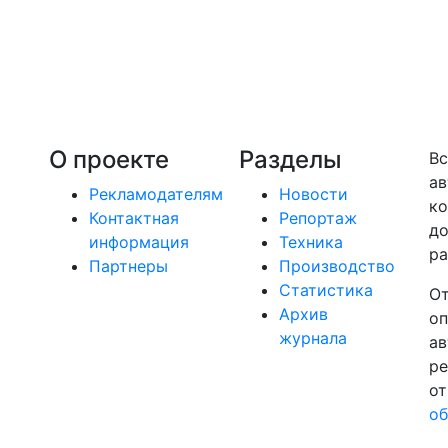
О проекте
Разделы
Вс
ав
Рекламодателям
Новости
ко
Контактная
Репортаж
до
информация
Техника
ра
Партнеры
Производство
Статистика
От
Архив
оп
журнала
ав
ре
от
об