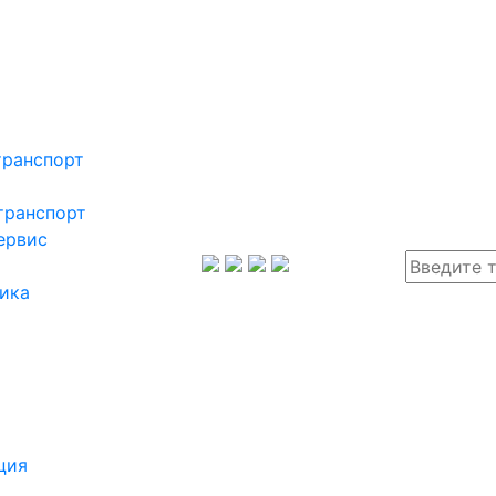
транспорт
транспорт
ервис
ика
ция