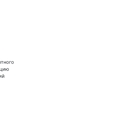
ртного
ацию
ий