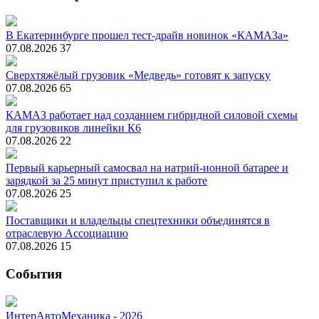
В Екатеринбурге прошел тест-драйв новинок «КАМАЗа»
07.08.2026
37
Сверхтяжёлый грузовик «Медведь» готовят к запуску
07.08.2026
65
КАМАЗ работает над созданием гибридной силовой схемы
для грузовиков линейки К6
07.08.2026
22
Первый карьерный самосвал на натрий-ионной батарее и
зарядкой за 25 минут приступил к работе
07.08.2026
25
Поставщики и владельцы спецтехники объединятся в
отраслевую Ассоциацию
07.08.2026
15
События
ИнтерАвтоМеханика - 2026