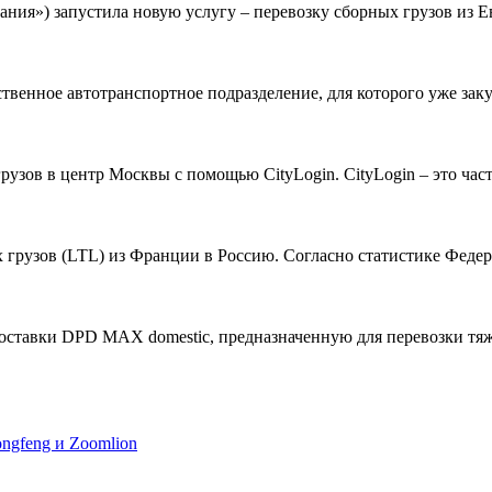
ния») запустила новую услугу – перевозку сборных грузов из 
венное автотранспортное подразделение, для которого уже закупл
рузов в центр Москвы с помощью CityLogin. CityLogin – это час
х грузов (LTL) из Франции в Россию. Согласно статистике Феде
оставки DPD MAX domestic, предназначенную для перевозки тя
ngfeng и Zoomlion