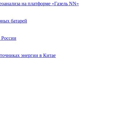
еоанализа на платформе «Газель NN»
рных батарей
в России
точниках энергии в Китае