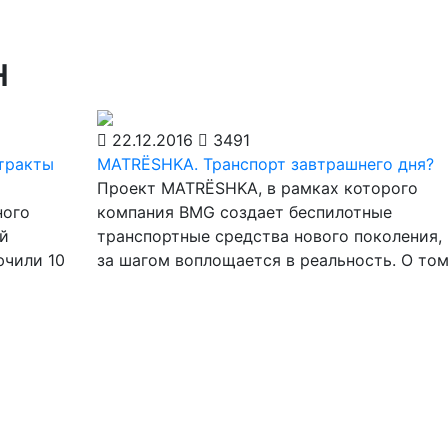
н
22.12.2016
3491
нтракты
MATRЁSHKA. Транспорт завтрашнего дня?
Проект MATRЁSHKA, в рамках которого
ного
компания BMG создает беспилотные
й
транспортные средства нового поколения,
ючили 10
за шагом воплощается в реальность. О том