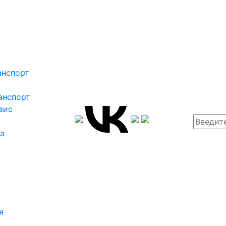
анспорт
анспорт
вис
ка
я