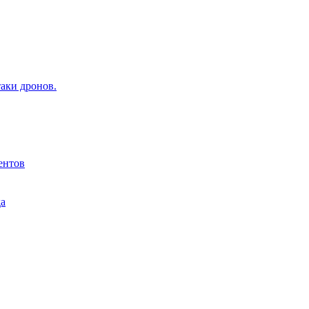
аки дронов.
ентов
да