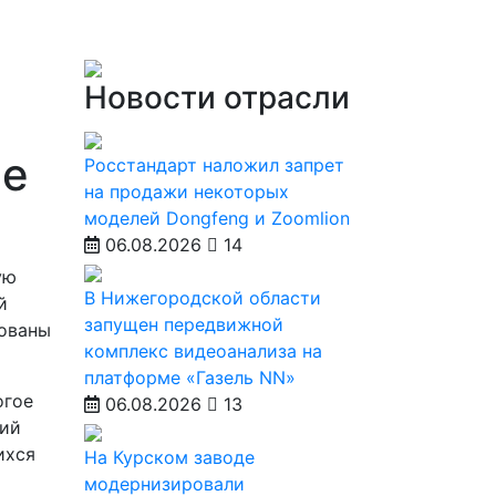
Новости отрасли
ве
Росстандарт наложил запрет
на продажи некоторых
моделей Dongfeng и Zoomlion
06.08.2026
14
ую
В Нижегородской области
й
запущен передвижной
рованы
комплекс видеоанализа на
платформе «Газель NN»
огое
06.08.2026
13
ний
ихся
На Курском заводе
модернизировали