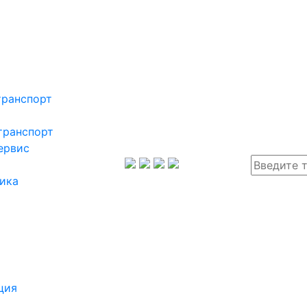
транспорт
транспорт
ервис
ика
ция