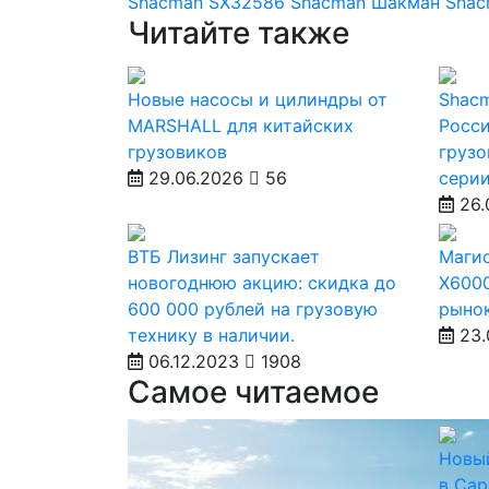
Shacman SX32586
Shacman
Шакман
Shac
Читайте также
Новые насосы и цилиндры от
Shacm
MARSHALL для китайских
Росси
грузовиков
грузо
29.06.2026
56
сери
26.
ВТБ Лизинг запускает
Маги
новогоднюю акцию: скидка до
X600
600 000 рублей на грузовую
рыно
технику в наличии.
23.
06.12.2023
1908
Самое читаемое
Новы
в Сар