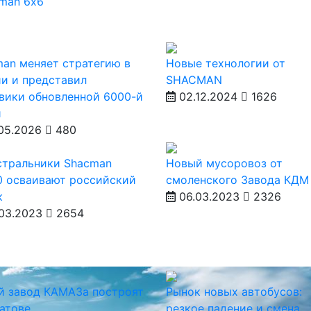
man 6х6
an меняет стратегию в
Новые технологии от
и и представил
SHACMAN
вики обновленной 6000-й
02.12.2024
1626
и
05.2026
480
стральники Shacman
Новый мусоровоз от
0 осваивают российский
смоленского Завода КДМ
к
06.03.2023
2326
03.2023
2654
й завод КАМАЗа построят
Рынок новых автобусов:
атове
резкое падение и смена