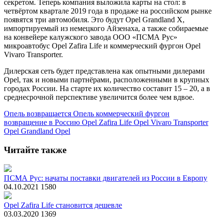
секретом. Теперь компания выложила карты на стол: в
четвёртом квартале 2019 года в продаже на российском рынке
появятся три автомобиля. Это будут Opel Grandland X,
импортируемый из немецкого Айзенаха, а также собираемые
на конвейере калужского завода ООО «ПСМА Рус»
микроавтобус Opel Zafira Life и коммерческий фургон Opel
Vivaro Transporter.
Дилерская сеть будет представлена как опытными дилерами
Opel, так и новыми партнёрами, расположенными в крупных
городах России. На старте их количество составит 15 – 20, а в
среднесрочной перспективе увеличится более чем вдвое.
Опель возвращается
Опель
коммерческий фургон
возвращение в Россию
Opel Zafira Life
Opel Vivaro Transporter
Opel Grandland
Opel
Читайте также
ПСМА Рус: начаты поставки двигателей из России в Европу
04.10.2021
1580
Opel Zafira Life становится дешевле
03.03.2020
1369