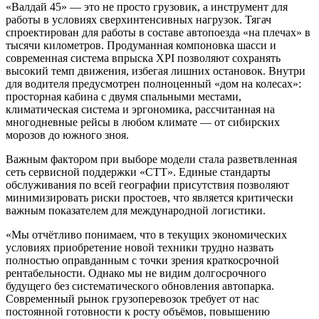
«Валдай 45» — это не просто грузовик, а инструмент для
работы в условиях сверхинтенсивных нагрузок. Тягач
спроектирован для работы в составе автопоезда «на плечах» в
тысячи километров. Продуманная компоновка шасси и
современная система впрыска XPI позволяют сохранять
высокий темп движения, избегая лишних остановок. Внутри
для водителя предусмотрен полноценный «дом на колесах»:
просторная кабина с двумя спальными местами,
климатическая система и эргономика, рассчитанная на
многодневные рейсы в любом климате — от сибирских
морозов до южного зноя.
Важным фактором при выборе модели стала разветвленная
сеть сервисной поддержки «СТТ». Единые стандарты
обслуживания по всей географии присутствия позволяют
минимизировать риски простоев, что является критически
важным показателем для международной логистики.
«Мы отчётливо понимаем, что в текущих экономических
условиях приобретение новой техники трудно назвать
полностью оправданным с точки зрения краткосрочной
рентабельности. Однако мы не видим долгосрочного
будущего без систематического обновления автопарка.
Современный рынок грузоперевозок требует от нас
постоянной готовности к росту объёмов, повышению