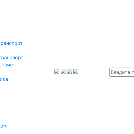
транспорт
транспорт
ервис
ика
ция