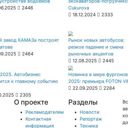
оустройстве водоемов
экскаваторов-погрузчико
06.2025
2446
Cukurova
18.12.2024
2333
й завод КАМАЗа построят
Рынок новых автобусов:
атове
резкое падение и смена
09.2025
2464
рыночных акцентов
12.08.2025
2445
2025. Автобизнес
Новинка в мире фургонов
ится к главному событию
2025: премьера FOTON V
22.09.2025
2284
0.2025
2305
О проекте
Разделы
Вс
ав
Рекламодателям
Новости
ко
Контактная
Репортаж
до
информация
Техника