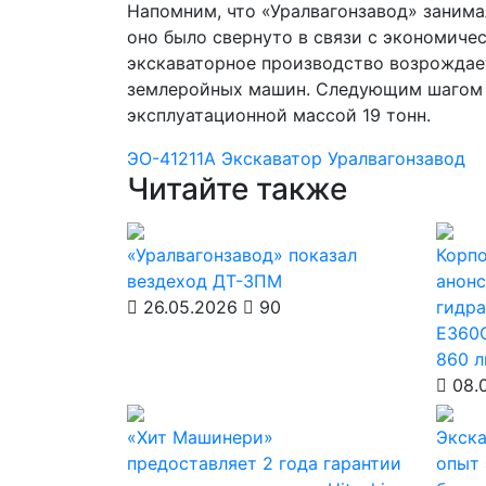
Напомним, что «Уралвагонзавод» занима
оно было свернуто в связи с экономиче
экскаваторное производство возрождает
землеройных машин. Следующим шагом н
эксплуатационной массой 19 тонн.
ЭО-41211А
Экскаватор
Уралвагонзавод
Читайте также
«Уралвагонзавод» показал
Корп
вездеход ДТ-3ПМ
анонс
26.05.2026
90
гидра
Е360
860 л
08.
«Хит Машинери»
Экска
предоставляет 2 года гарантии
опыт 