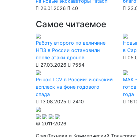
на новые экскаваторы Hitachi
благ
26.01.2026
40
23.
Самое читаемое
Работу второго по величине
Новы
НПЗ в России остановили
в Сар
после атаки дронов.
05.
27.03.2026
7554
Рынок LCV в России: июльский
МАК -
всплеск на фоне годового
готов
спада
года
13.08.2025
2410
16.1
© 2011-2026
СпецТехника и Коммерческий Транспорт