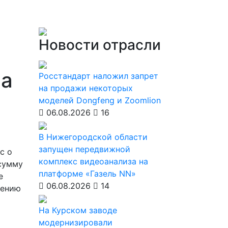
Новости отрасли
на
Росстандарт наложил запрет
на продажи некоторых
моделей Dongfeng и Zoomlion
06.08.2026
16
В Нижегородской области
запущен передвижной
с о
комплекс видеоанализа на
 сумму
платформе «Газель NN»
е
06.08.2026
14
нению
На Курском заводе
модернизировали