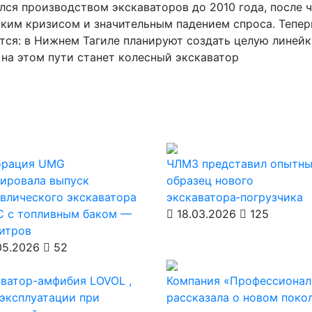
лся производством экскаваторов до 2010 года, после ч
ским кризисом и значительным падением спроса. Тепер
ся: в Нижнем Тагиле планируют создать целую линейк
а этом пути станет колесный экскаватор
орация UMG
ЧЛМЗ представил опытн
ировала выпуск
образец нового
влического экскаватора
экскаватора‑погрузчика
С с топливным баком —
18.03.2026
125
итров
05.2026
52
ватор-амфибия LOVOL ,
Компания «Профессионал
эксплуатации при
рассказала о новом поко