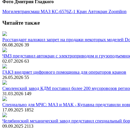
Фото Дмитрия Гладкого
Могилевтрансмаш
МАЗ
КС-6576Z-1
Кран
Автокран
Zoomlion
Читайте также
Росстандарт наложил запрет на продажи некоторых моделей Do
06.08.2026
39
ЧМЗ представил автокран с электроприводом и грузоподъемно
02.07.2026
63
ГАКЗ внедряет цифрового помощника для операторов кранов
26.05.2026
55
Смоленский завод КДМ поставил более 200 мусоровозов реги
31.03.2026
149
Специально для МЧС: МАЗ и МАК - Купавна представили нов
17.09.2025
1852
Челябинский механический завод представил специальный бо
09.09.2025
2113