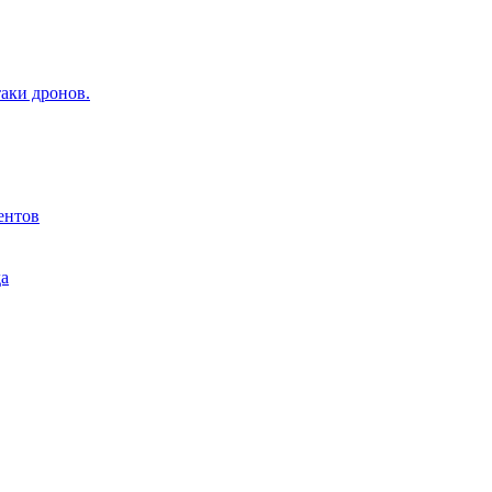
аки дронов.
ентов
да