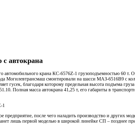
 с автокрана
о автомобильного крана КС-6576Z-1 грузоподъемностью 60 т. О
вода Могилевтрансмаш смонтировали на шасси МАЗ-6516В9 с коле
ляет гусек, благодаря которому предельная высота подъема груз
51.10. Полная масса автокрана 41,25 т, его габариты в транспо
ое предприятие, после чего наладить производство и других мод
станет лишь первой моделью в широкой линейке СП – позднее пр