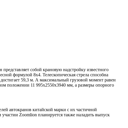
н представляет собой крановую надстройку известного
сной формулой 8х4. Телескопическая стрела способна
а достигает 59,3 м. А максимальный грузовой момент равен
ртном положении 11 995х2550х3940 мм, а размеры опорного
елей автокранов китайской марки с их частичной
и участии Zoomlion планируется также наладить выпуск