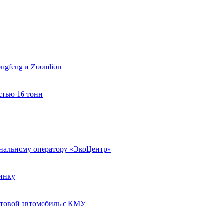
ngfeng и Zoomlion
стью 16 тонн
ональному оператору «ЭкоЦентр»
инку
ртовой автомобиль с КМУ