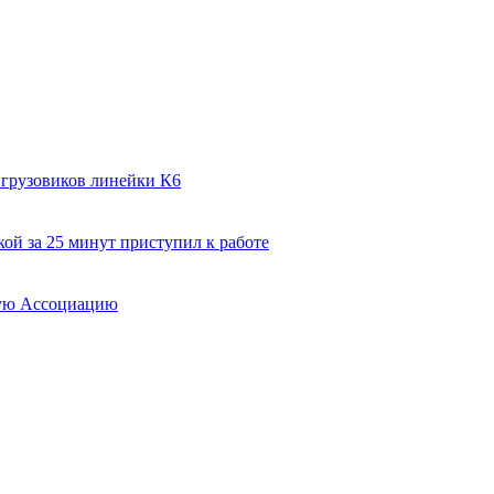
 грузовиков линейки К6
ой за 25 минут приступил к работе
вую Ассоциацию