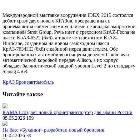
Международной выставке вооружения IDEX-2015 состоялся
дебют сразу двух новых КРАЗов, превращенных в
бронемашины совместными усилиями с канадско-эмиратской
компанией Streit Group. Речь идет о трехосном KrAZ-Feona на
шасси КрАЗ-6322 (6х6), а также четырехосном KrAZ-
Hurricane, созданном на новом самоходном шасси
КрАЗ-7634НЕ (8х8) с кабиной перед двигателем. Обе
бронированных автомобиля оснащены дизелем Cummins и
автоматической коробкой передач Allison, а их корпус
обладает баллистической защиой уровня Level 2 по стандарту
Stanag 4569.
КрАЗ
Бронеавтомобиль
Читайте также
КАМАЗ создает новый бронетранспортер для армии России
05.05.2026
159
На базе «Буханки» разработан новый броневик
10.02.2026
39