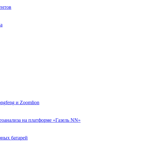
ентов
да
ngfeng и Zoomlion
еоанализа на платформе «Газель NN»
рных батарей