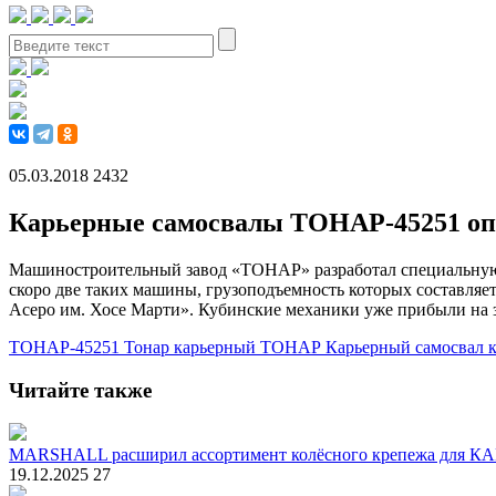
05.03.2018
2432
Карьерные самосвалы ТОНАР-45251 оп
Машиностроительный завод «ТОНАР» разработал специальную в
скоро две таких машины, грузоподъемность которых составляет 
Асеро им. Хосе Марти». Кубинские механики уже прибыли на 
ТОНАР-45251
Тонар
карьерный ТОНАР
Карьерный самосвал
Читайте также
MARSHALL расширил ассортимент колёсного крепежа для 
19.12.2025
27