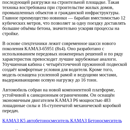
последующей разгрузки на строительной площадке. Такая
техника востребована при строительстве жилых домов,
промышленных объектов и гражданской инфраструктуры.
Главное преимущество новинки — барабан вместимостью 12
кубических метров, что позволяет за одну поездку доставлять
большие объёмы бетона, значительно ускоряя процессы на
стройке.
В основе спецтехники лежит современное шасси нового
поколения КАМАЗ-65951 (8х4). Оно разработано с
использованием передовых инженерных решений и по ряду
характеристик превосходит лучшие зарубежные аналоги.
Улучшенная кабина с четырёхточечной пружинной подвеской
создаёт комфортные условия для водителя. Кроме того,
модель оснащена усиленной рамой и ведущими мостами,
выдерживающими осевую нагрузку до 16 тонн.
Автомобиль собран на новой компонентной платформе,
устойчивой к санкционным ограничениям. Он оснащён
экономичным двигателем KAMAЗ Р6 мощностью 483
лошадиные силы и 16-ступенчатой механической коробкой
передач.
КАМАЗ К5
автобетоносмеситель
КАМАЗ
Бетоносмеситель