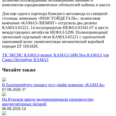
цельнометаллокордными бескамерными шинами и
комплектом аэродинамических обтекателей кабины и шасси.
Для еще одного партнера Камского автозавода из северной
столицы, компании «РЕНСТОЙДЕТАЛЬ», лизинговая
компания «КАМАЗ-ЛИЗИНГ» отгрузила два десятка
КАМАЗ-65221, 14 полуприцепов НЕФАЗ-93341-07 и шесть
междугородних автобусов НЕФАЗ-5299. Полноприводный
трехосный седельный тягач КАМАЗ-65221 с односкатной
ошиновкой колес укомплектован механической коробкой
передач ZF 16S1820.
ТК ЭКСИС
КАМАЗ-лизинг
КАМАЗ-5490 Neo
КАМАЗ для
Санкт-Петербург
КАМАЗ
Читайте также
В Екатеринбурге прошел тест-драйв новинок «КАМАЗа»
07.08.2026
37
На Курском заводе модернизировали производство
аккумуляторных батарей
06.08.2026
14