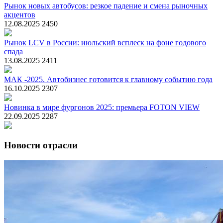
Рынок новых автобусов: резкое падение и смена рыночных
акцентов
12.08.2025
2450
Рынок LCV в России: июльский всплеск на фоне годового
спада
13.08.2025
2411
МАК -2025. Автобизнес готовится к главному событию года
16.10.2025
2307
Новинка в мире фургонов 2025: премьера FOTON VIEW
22.09.2025
2287
Новости отрасли