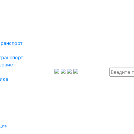
транспорт
транспорт
ервис
ика
ция