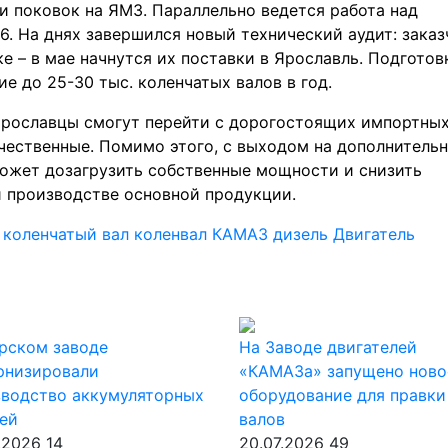
и поковок на ЯМЗ. Параллельно ведется работа над
. На днях завершился новый технический аудит: заказ
е – в мае начнутся их поставки в Ярославль. Подготов
е до 25-30 тыс. коленчатых валов в год.
ярославцы смогут перейти с дорогостоящих импортны
чественные. Помимо этого, с выходом на дополнитель
может дозагрузить собственные мощности и снизить
и производстве основной продукции.
д
коленчатый вал
коленвал
КАМАЗ
дизель
Двигатель
рском заводе
На Заводе двигателей
рнизировали
«КАМАЗа» запущено ново
зводство аккумуляторных
оборудование для правки
ей
валов
.2026
14
20.07.2026
49