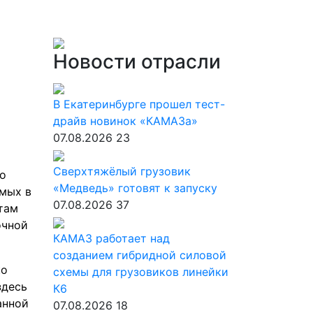
Новости отрасли
В Екатеринбурге прошел тест-
драйв новинок «КАМАЗа»
07.08.2026
23
Сверхтяжёлый грузовик
о
«Медведь» готовят к запуску
емых в
07.08.2026
37
там
очной
КАМАЗ работает над
созданием гибридной силовой
ко
схемы для грузовиков линейки
здесь
К6
анной
07.08.2026
18