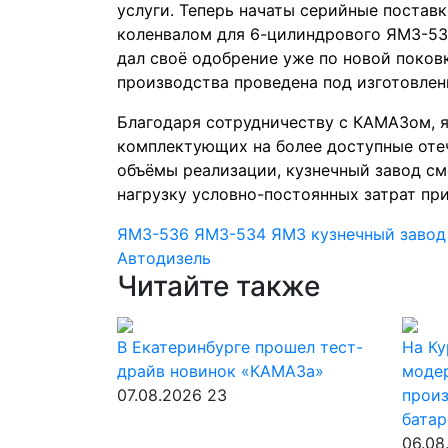
услуги. Теперь начаты серийные поставк
коленвалом для 6-цилиндрового ЯМЗ-536
дал своё одобрение уже по новой поковк
производства проведена под изготовлени
Благодаря сотрудничеству с КАМАЗом, 
комплектующих на более доступные оте
объёмы реализации, кузнечный завод с
нагрузку условно-постоянных затрат пр
ЯМЗ-536
ЯМЗ-534
ЯМЗ
кузнечный заво
Автодизель
Читайте также
В Екатеринбурге прошел тест-
На Ку
драйв новинок «КАМАЗа»
моде
07.08.2026
23
прои
батар
06.08