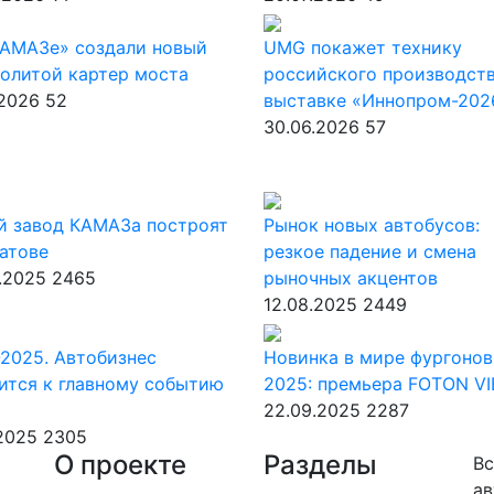
КАМАЗе» создали новый
UMG покажет технику
олитой картер моста
российского производств
.2026
52
выставке «Иннопром-202
30.06.2026
57
й завод КАМАЗа построят
Рынок новых автобусов:
атове
резкое падение и смена
.2025
2465
рыночных акцентов
12.08.2025
2449
2025. Автобизнес
Новинка в мире фургонов
ится к главному событию
2025: премьера FOTON V
22.09.2025
2287
.2025
2305
О проекте
Разделы
Вс
ав