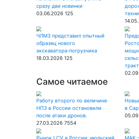
сразу две новинки
доро
03.06.2026
125
техн
14.05
ЧЛМЗ представил опытный
Пред
образец нового
Рост
экскаватора‑погрузчика
мощн
18.03.2026
125
сель
тракт
02.09
Самое читаемое
Работу второго по величине
Новы
НПЗ в России остановили
в Сар
после атаки дронов.
05.09
27.03.2026
7554
Рынок LCV в России: июльский
МАК -