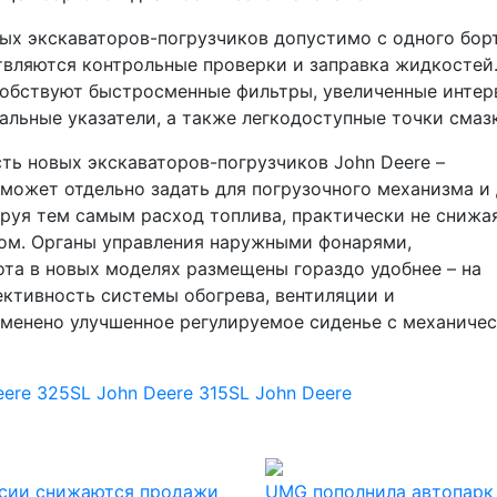
х экскаваторов-погрузчиков допустимо с одного борт
ствляются контрольные проверки и заправка жидкостей
обствуют быстросменные фильтры, увеличенные интер
альные указатели, а также легкодоступные точки смаз
ть новых экскаваторов-погрузчиков John Deere –
может отдельно задать для погрузочного механизма и
руя тем самым расход топлива, практически не снижа
ом. Органы управления наружными фонарями,
та в новых моделях размещены гораздо удобнее – на
ктивность системы обогрева, вентиляции и
именено улучшенное регулируемое сиденье с механиче
eere 325SL
John Deere 315SL
John Deere
ссии снижаются продажи
UMG пополнила автопарк