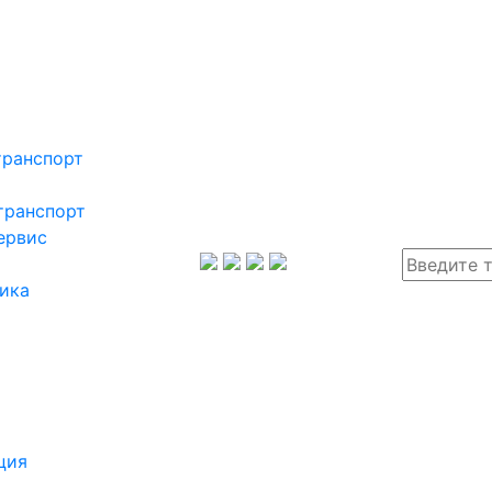
транспорт
транспорт
ервис
ика
ция