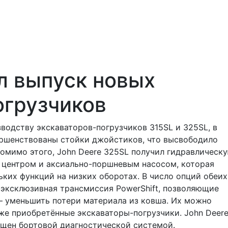
л выпуск новых
огрузчиков
зводству экскаваторов-погрузчиков 315SL и 325SL, в
ершенствованы стойки джойстиков, что высвободило
Помимо этого, John Deere 325SL получил гидравлическ
 центром и аксиально-поршневым насосом, которая
ких функций на низких оборотах. В число опций обеих
 эксклюзивная трансмиссия PowerShift, позволяющие
 – уменьшить потери материала из ковша. Их можно
уже приобретённые экскаваторы-погрузчики. John Deer
ащен бортовой диагностической системой.