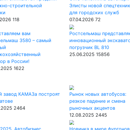
жно-строительной
Элисты новой спецтехни
ики
для городских служб
.2026
118
07.04.2026
72
ставляем вам
Ростсельмаш представля
сельмаш 3580 – самый
инновационный экскават
ый
погрузчик BL 810
скохозяйственный
25.06.2025
15856
ор в России!
.2025
1622
й завод КАМАЗа построят
Рынок новых автобусов:
атове
резкое падение и смена
.2025
2464
рыночных акцентов
12.08.2025
2445
2025. Автобизнес
Новинка в мире фургонов