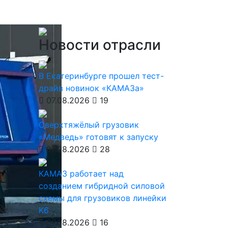
Новости отрасли
В Екатеринбурге прошел тест-
драйв новинок «КАМАЗа»
07.08.2026
19
Сверхтяжёлый грузовик
«Медведь» готовят к запуску
07.08.2026
28
КАМАЗ работает над
созданием гибридной силовой
схемы для грузовиков линейки
К6
07.08.2026
16