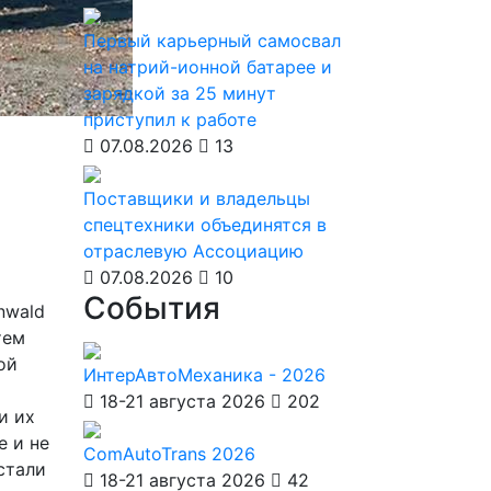
Первый карьерный самосвал
на натрий-ионной батарее и
зарядкой за 25 минут
приступил к работе
07.08.2026
13
Поставщики и владельцы
спецтехники объединятся в
отраслевую Ассоциацию
07.08.2026
10
События
nwald
тем
ой
ИнтерАвтоМеханика - 2026
18-21 августа 2026
202
и их
е и не
ComAutoTrans 2026
стали
18-21 августа 2026
42