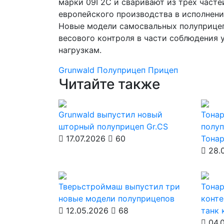
марки 09Г2С и сваривают из трех часте
европейского производства в исполнени
Новые модели самосвальных полуприцеп
весового контроля в части соблюдения 
нагрузкам.
Grunwald
Полуприцеп
Прицеп
Читайте также
Grunwald выпустил новый
Тонар
шторный полуприцеп Gr.CS
полу
17.07.2026
60
Тонар
28.
Тверьстроймаш выпустил три
Тонар
новые модели полуприцепов
конте
12.05.2026
68
танк 
04.