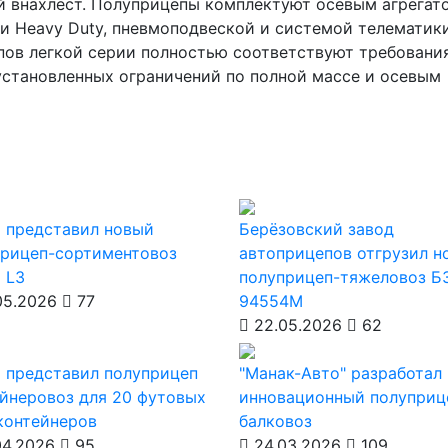
й внахлест. Полуприцепы комплектуют осевым агрегат
и Heavy Duty, пневмоподвеской и системой телематики
ов легкой серии полностью соответствуют требовани
установленных ограничений по полной массе и осевым
 представил новый
Берёзовский завод
прицеп-сортиментовоз
автоприцепов отгрузил н
 L3
полуприцеп-тяжеловоз Б
05.2026
77
94554М
22.05.2026
62
 представил полуприцеп
"Манак-Авто" разработал
йнеровоз для 20 футовых
инновационный полуприц
контейнеров
балковоз
04.2026
95
24.03.2026
109