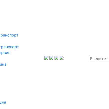
транспорт
транспорт
ервис
ика
ция