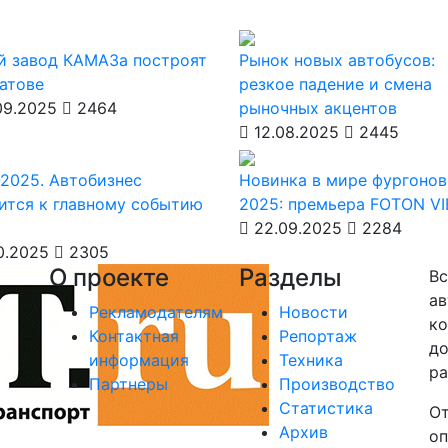
й завод КАМАЗа построят
Рынок новых автобусов:
атове
резкое падение и смена
09.2025
2464
рыночных акцентов
12.08.2025
2445
2025. Автобизнес
Новинка в мире фургонов
ится к главному событию
2025: премьера FOTON V
22.09.2025
2284
0.2025
2305
О проекте
Разделы
Вс
ав
Рекламодателям
Новости
ко
Контактная
Репортаж
до
информация
Техника
ра
Партнеры
Производство
Статистика
От
Архив
оп