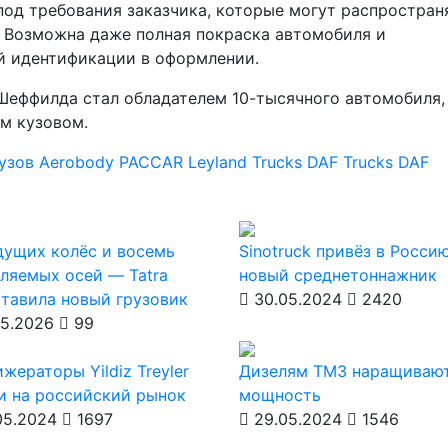
од требования заказчика, которые могут распростран
я Возможна даже полная покраска автомобиля и
й идентификации в оформлении.
 Шеффилда стал обладателем 10-тысячного автомобиля, 
м кузовом.
узов Aerobody
PACCAR
Leyland Trucks
DAF Trucks
DAF
дущих колёс и восемь
Sinotruck привёз в Росси
ляемых осей — Tatra
новый среднетоннажник
тавила новый грузовик
30.05.2024
2420
5.2026
99
жераторы Yildiz Treyler
Дизелям ТМЗ наращиваю
и на российский рынок
мощность
05.2024
1697
29.05.2024
1546