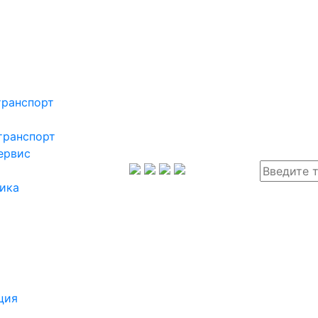
транспорт
транспорт
ервис
ика
ция