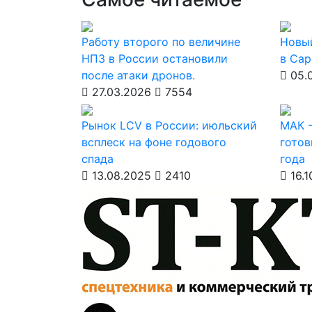
Работу второго по величине
Новы
НПЗ в России остановили
в Сар
после атаки дронов.
05.
27.03.2026
7554
Рынок LCV в России: июльский
МАК -
всплеск на фоне годового
готов
спада
года
13.08.2025
2410
16.1