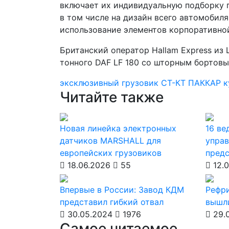
включает их индивидуальную подборку п
в том числе на дизайн всего автомобил
использование элементов корпоративно
Британский оператор Hallam Express из
тонного DAF LF 180 со шторным бортовы
эксклюзивный грузовик
СТ-КТ
ПАККАР
к
Читайте также
Новая линейка электронных
16 ве
датчиков MARSHALL для
управ
европейских грузовиков
предс
18.06.2026
55
12.0
Впервые в России: Завод КДМ
Рефри
представил гибкий отвал
вышл
30.05.2024
1976
29.
Самое читаемое