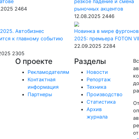
атове
резкое падение и смена
.2025
2464
рыночных акцентов
12.08.2025
2446
2025. Автобизнес
Новинка в мире фургонов
ится к главному событию
2025: премьера FOTON V
22.09.2025
2284
.2025
2305
О проекте
Разделы
Вс
ав
Рекламодателям
Новости
ко
Контактная
Репортаж
до
информация
Техника
ра
Партнеры
Производство
Статистика
От
Архив
оп
журнала
ав
ре
от