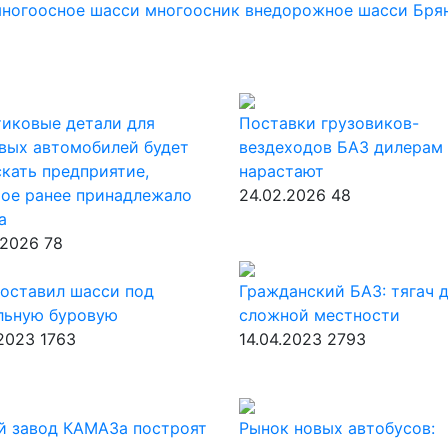
ногоосное шасси
многоосник
внедорожное шасси
Бря
иковые детали для
Поставки грузовиков-
вых автомобилей будет
вездеходов БАЗ дилерам
кать предприятие,
нарастают
ое ранее принадлежало
24.02.2026
48
a
.2026
78
оставил шасси под
Гражданский БАЗ: тягач 
льную буровую
сложной местности
.2023
1763
14.04.2023
2793
й завод КАМАЗа построят
Рынок новых автобусов: