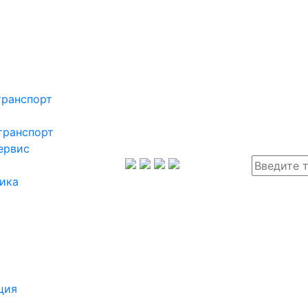
транспорт
транспорт
ервис
ика
ция