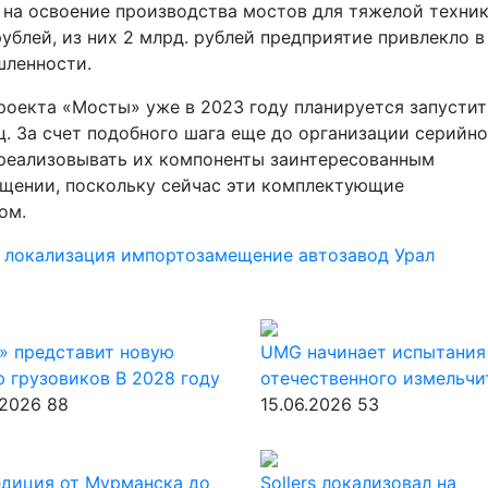
на освоение производства мостов для тяжелой техни
ублей, из них 2 млрд. рублей предприятие привлекло в
шленности.
роекта «Мосты» уже в 2023 году планируется запустит
ц. За счет подобного шага еще до организации серийно
 реализовывать их компоненты заинтересованным
ещении, поскольку сейчас эти комплектующие
ом.
т
локализация
импортозамещение
автозавод Урал
» представит новую
UMG начинает испытания
 грузовиков В 2028 году
отечественного измельчи
.2026
88
15.06.2026
53
диция от Мурманска до
Sollers локализовал на