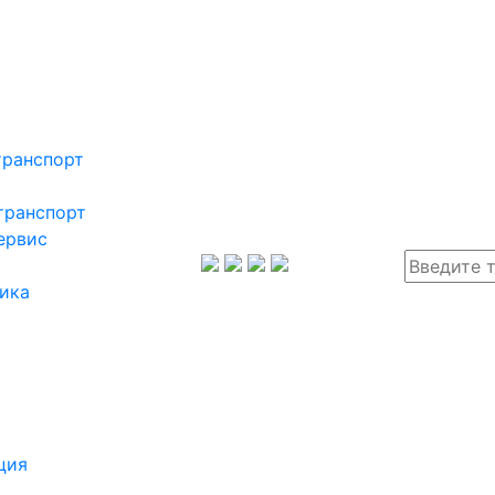
транспорт
транспорт
ервис
ика
ция