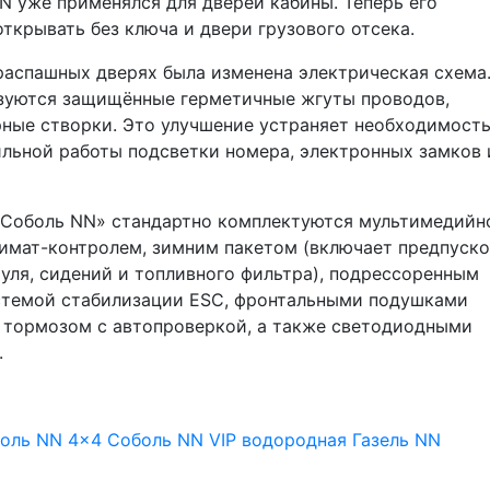
N уже применялся для дверей кабины. Теперь его
ткрывать без ключа и двери грузового отсека.
распашных дверях была изменена электрическая схема
ьзуются защищённые герметичные жгуты проводов,
рные створки. Это улучшение устраняет необходимост
ильной работы подсветки номера, электронных замков 
«Соболь NN» стандартно комплектуются мультимедийн
лимат-контролем, зимним пакетом (включает предпуск
 руля, сидений и топливного фильтра), подрессоренным
истемой стабилизации ESC, фронтальными подушками
 тормозом с автопроверкой, а также светодиодными
.
оль NN 4x4
Соболь NN VIP
водородная Газель NN