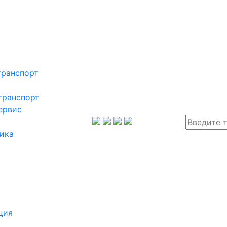
транспорт
транспорт
ервис
ика
ция