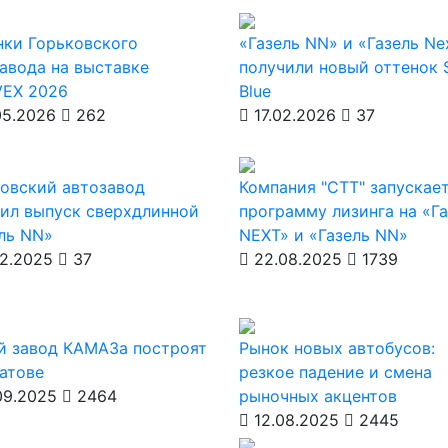
ки Горьковского
«Газель NN» и «Газель Ne
авода на выставке
получили новый оттенок S
EX 2026
Blue
05.2026
262
17.02.2026
37
овский автозавод
Компания "СТТ" запускае
ил выпуск сверхдлинной
программу лизинга на «Г
ль NN»
NEXT» и «Газель NN»
2.2025
37
22.08.2025
1739
й завод КАМАЗа построят
Рынок новых автобусов:
атове
резкое падение и смена
09.2025
2464
рыночных акцентов
12.08.2025
2445