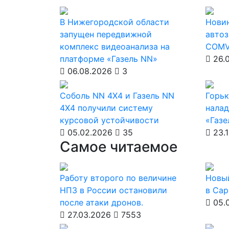
В Нижегородской области
Новин
запущен передвижной
автоз
комплекс видеоанализа на
COMV
платформе «Газель NN»
26.
06.08.2026
3
Соболь NN 4X4 и Газель NN
Горьк
4X4 получили систему
налад
курсовой устойчивости
«Газе
05.02.2026
35
23.1
Самое читаемое
Работу второго по величине
Новы
НПЗ в России остановили
в Сар
после атаки дронов.
05.
27.03.2026
7553