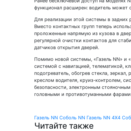
Ранее бесключевой доступ на моделях N
функционал расширен: водитель может о
Для реализации этой системы в задних 
Вместо контактных групп теперь испол
проложенные напрямую из кузова в две
регулярной очистки контактов для стаб
датчиков открытия дверей.
Помимо новой системы, «Газель NN» и 
системой с навигацией, телематикой, к
подогреватель, обогрев стекла, зеркал,
креслом водителя, круиз-контролем, с
безопасности, электронным стояночным
головными и противотуманными фарами
Газель NN
Соболь NN
Газель NN 4X4
Соб
Читайте также