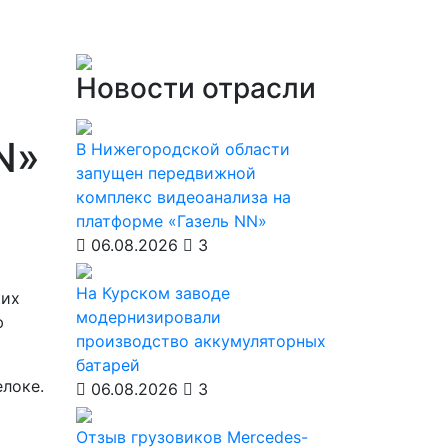
Новости отрасли
N»
В Нижегородской области
запущен передвижной
комплекс видеоанализа на
платформе «Газель NN»
06.08.2026
3
На Курском заводе
ких
модернизировали
ю
производство аккумуляторных
батарей
локе.
06.08.2026
3
Отзыв грузовиков Mercedes-