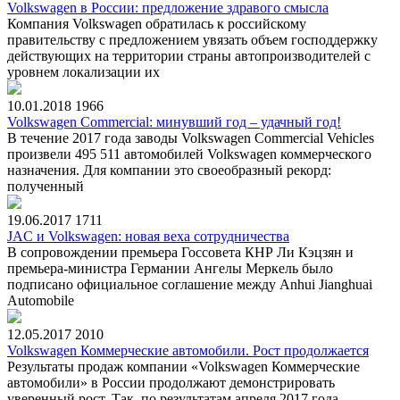
Volkswagen в России: предложение здравого смысла
Компания Volkswagen обратилась к российскому
правительству с предложением увязать объем господдержку
действующих на территории страны автопроизводителей с
уровнем локализации их
10.01.2018
1966
Volkswagen Commercial: минувший год – удачный год!
В течение 2017 года заводы Volkswagen Commercial Vehicles
произвели 495 511 автомобилей Volkswagen коммерческого
назначения. Для компании это своеобразный рекорд:
полученный
19.06.2017
1711
JAC и Volkswagen: новая веха сотрудничества
В сопровождении премьера Госсовета КНР Ли Кэцзян и
премьера-министра Германии Ангелы Меркель было
подписано официальное соглашение между Anhui Jianghuai
Automobile
12.05.2017
2010
Volkswagen Коммерческие автомобили. Рост продолжается
Результаты продаж компании «Volkswagen Коммерческие
автомобили» в России продолжают демонстрировать
уверенный рост. Так, по результатам апреля 2017 года