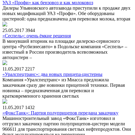
УАЗ «Профи» как бензовоз и как молоковоз
Дилеры Ульяновского автозавода приступили к продаже двух
новых модификаций УАЗ «Профи». Обе оборудованы
цистерной: одна предназначена для перевозки молока, вторая
25.05.2017
3944
«Сеспель»: очень ёмкие решения
В минувший вторник на площадке дилерско-сервисного
центра «Русбизнесавто» в Подольске компания «Сеспель» –
известный в России производитель всевозможных
автоцистерн –
11.05.2017
2217
«Уралспецтранс»: два новых прицепа-цистерны
Компания «Уралспецтранс» из Миасса предложила
заказчикам сразу две новинки прицепной техники. Первая
новинка – предназначенная для перевозки и
кратковременного хранения светлых
11.05.2017
1432
«ФоксТанк»: Партия полуприцепов передана заказчику
Машиностроительный завод «ФоксТанк» изготовил и
отгрузил заказчику партию полуприцепов-цистерн модели
966611 для транспортирования светлых нефтепродуктов. Они
будут эксплуатироваться на территории