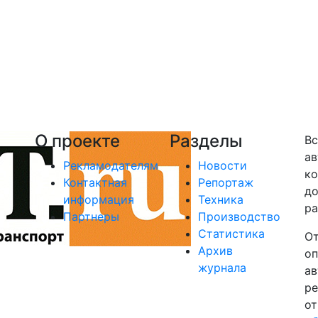
О проекте
Разделы
Вс
ав
Рекламодателям
Новости
ко
Контактная
Репортаж
до
информация
Техника
ра
Партнеры
Производство
Статистика
От
Архив
оп
журнала
ав
ре
от