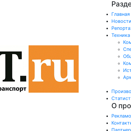
Разд
Главная
Новост
Репорт
Техника
Ко
Сп
Об
Ком
Ис
Ар
Произв
Статист
О про
Рекламо
Контакт
Партне