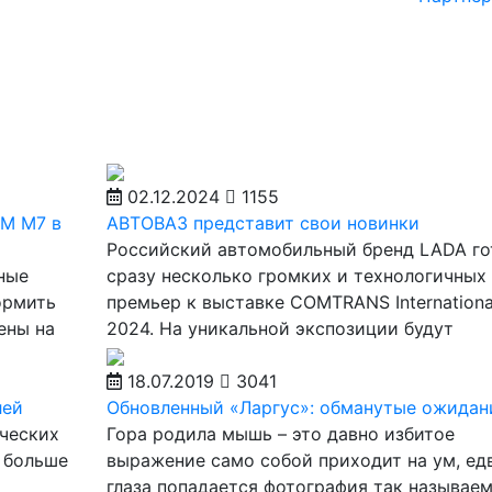
02.12.2024
1155
KM M7 в
АВТОВАЗ представит свои новинки
Российский автомобильный бренд LADA го
ные
сразу несколько громких и технологичных
ормить
премьер к выставке COMTRANS Internationa
ены на
2024. На уникальной экспозиции будут
18.07.2019
3041
лей
Обновленный «Ларгус»: обманутые ожидан
рческих
Гора родила мышь – это давно избитое
% больше
выражение само собой приходит на ум, ед
глаза попадается фотография так называе