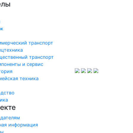
елы
и
аж
ммерческий транспорт
ецтехника
щественный транспорт
поненты и сервис
тория
мейская техника
одство
ика
екте
дателям
ная информация
ры