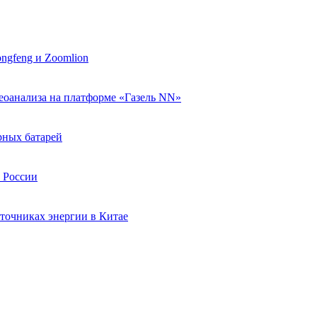
ngfeng и Zoomlion
еоанализа на платформе «Газель NN»
рных батарей
в России
точниках энергии в Китае