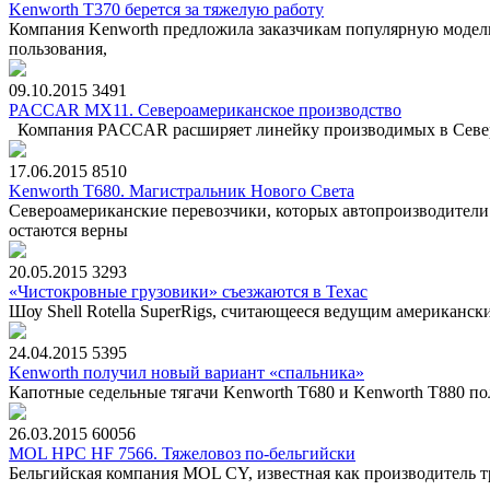
Kenworth T370 берется за тяжелую работу
Компания Kenworth предложила заказчикам популярную модель
пользования,
09.10.2015
3491
PACCAR MX11. Североамериканское производство
Компания PACCAR расширяет линейку производимых в Северно
17.06.2015
8510
Kenworth T680. Магистральник Нового Света
Североамериканские перевозчики, которых автопроизводители 
остаются верны
20.05.2015
3293
«Чистокровные грузовики» съезжаются в Техас
Шоу Shell Rotella SuperRigs, считающееся ведущим американск
24.04.2015
5395
Kenworth получил новый вариант «спальника»
Капотные седельные тягачи Kenworth T680 и Kenworth T880 п
26.03.2015
60056
MOL НРС HF 7566. Тяжеловоз по-бельгийски
Бельгийская компания MOL CY, известная как производитель тр