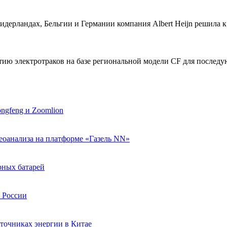
дерландах, Бельгии и Германии компания Albert Heijn решила к
ию электротраков на базе региональной модели CF для последу
ngfeng и Zoomlion
еоанализа на платформе «Газель NN»
рных батарей
в России
точниках энергии в Китае