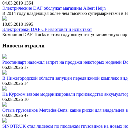
04.03.2019
1364
Электрические DAF обслужат магазины Albert Heijn
В 2014 году владеющая более чем тысячью супермаркетами в Ни
18.05.2018
1995
Электротраки DAF CF изготовят и испытают
Компания DAF Trucks в этом году выпустит установочную парт
Новости отрасли
Росстандарт наложил запрет на продажи некоторых моделей Do
06.08.2026
17
В Нижегородской области запущен передвижной комплекс вид
06.08.2026
14
На Курском заводе модернизировали производство аккумулято
06.08.2026
10
Отзыв грузовиков Mercedes-Benz: какие риски для владельцев 
03.08.2026
47
SINOTRUK стал лидером по продажам грузовиков на новых ис