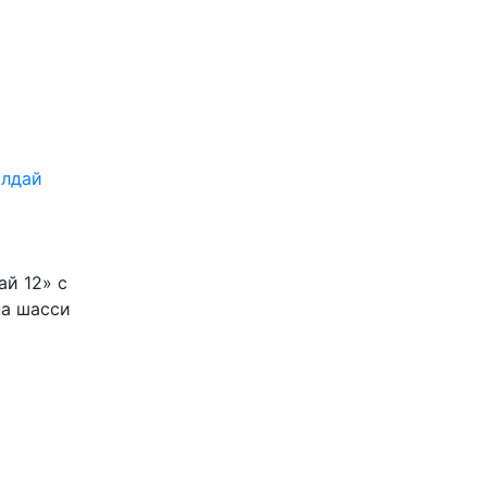
алдай
й 12» с
на шасси