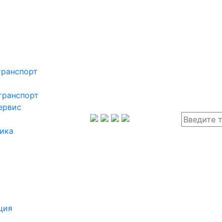
транспорт
транспорт
ервис
ика
ция