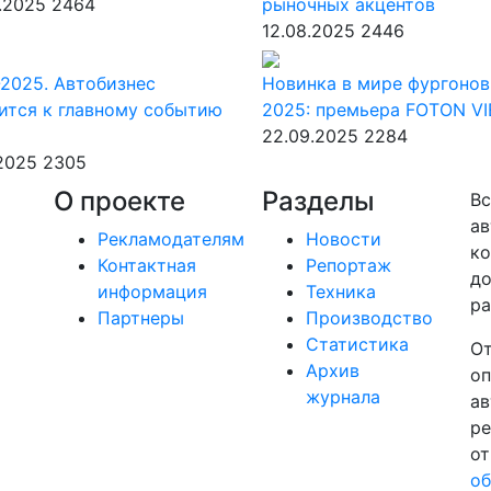
.2025
2464
рыночных акцентов
12.08.2025
2446
2025. Автобизнес
Новинка в мире фургонов
ится к главному событию
2025: премьера FOTON V
22.09.2025
2284
.2025
2305
О проекте
Разделы
Вс
ав
Рекламодателям
Новости
ко
Контактная
Репортаж
до
информация
Техника
ра
Партнеры
Производство
Статистика
От
Архив
оп
журнала
ав
ре
от
об