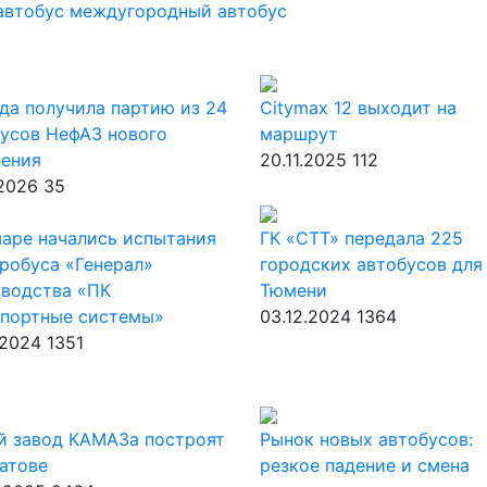
автобус
междугородный автобус
да получила партию из 24
Citymax 12 выходит на
усов НефАЗ нового
маршрут
ления
20.11.2025
112
.2026
35
аре начались испытания
ГК «СТТ» передала 225
робуса «Генерал»
городских автобусов для
зводства «ПК
Тюмени
спортные системы»
03.12.2024
1364
.2024
1351
й завод КАМАЗа построят
Рынок новых автобусов:
атове
резкое падение и смена