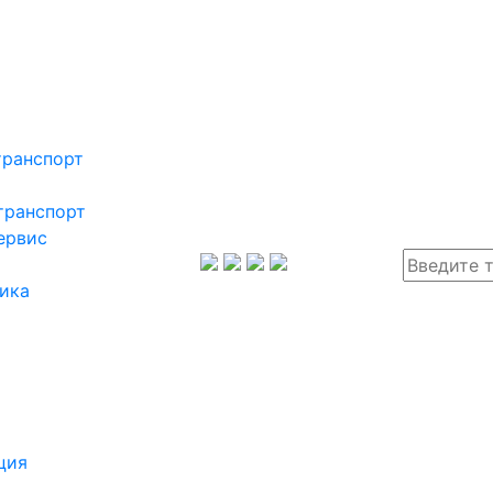
транспорт
транспорт
ервис
ика
ция