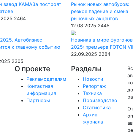
й завод КАМАЗа построят
Рынок новых автобусов:
атове
резкое падение и смена
.2025
2464
рыночных акцентов
12.08.2025
2445
2025. Автобизнес
Новинка в мире фургонов
ится к главному событию
2025: премьера FOTON V
22.09.2025
2284
.2025
2305
О проекте
Разделы
Вс
ав
Рекламодателям
Новости
ко
Контактная
Репортаж
до
информация
Техника
ра
Партнеры
Производство
Статистика
От
Архив
оп
журнала
ав
ре