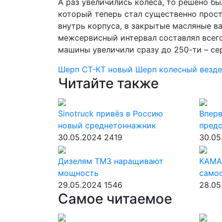
А раз увеличились колеса, то решено бы
который теперь стал существенно прост
внутрь корпуса, в закрытые масляные в
межсервисный интервал составлял всего 
машины увеличили сразу до 250-ти – се
Шерп
СТ-КТ
новый Шерп
колесный везд
Читайте также
Sinotruck привёз в Россию
Вперв
новый среднетоннажник
предс
30.05.2024
2419
30.05
Дизелям ТМЗ наращивают
КАМА
мощность
само
29.05.2024
1546
28.05
Самое читаемое