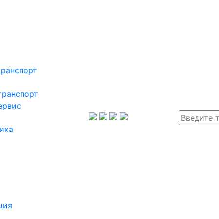
транспорт
транспорт
ервис
ика
ция