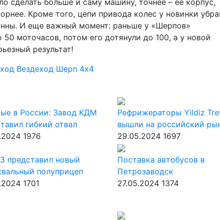
ло сделать больше и саму машину, точнее – ее корпус,
орнее. Кроме того, цепи привода колес у новинки убр
анны. И еще важный момент: раньше у «Шерпов»
50 моточасов, потом его дотянули до 100, а у новой
рьезный результат!
еход
Вездеход Шерп
4х4
ые в России: Завод КДМ
Рефрижераторы Yildiz Tre
тавил гибкий отвал
вышли на российский ры
.2024
1976
29.05.2024
1697
З представил новый
Поставка автобусов в
свальный полуприцеп
Петрозаводск
.2024
1701
27.05.2024
1374