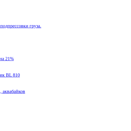
одпрессовки груза.
 на 21%
ик BL 810
, аквабайков