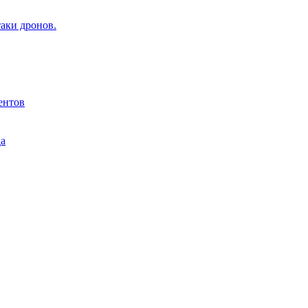
аки дронов.
ентов
да