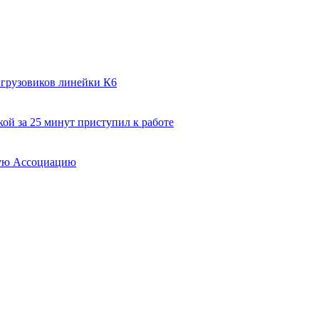
 грузовиков линейки К6
ой за 25 минут приступил к работе
вую Ассоциацию