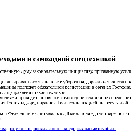
деходами и самоходной спецтехникой
рственную Думу законодательную инициативу, призванную усилит
иализированного транспорта: уборочная, дорожно-строительная
 машины подлежат обязательной регистрации в органах Гостехна
для управления такой техникой.
мочиями проводить проверки самоходной техники без предварите
лит Гостехнадзору, наравне с Госавтоинспекцией, на регулярно
ской Федерации насчитывалось 3,8 миллиона единиц зарегистри
.
квадроцикл
внедорожная шина
внедорожный автомобиль