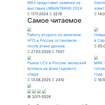
МАЗ представит новинки на
Daiml
выставке URBANTRANS 2024
элект
17.11.2024
3276
14.0
Самое читаемое
Работу второго по величине
Новы
НПЗ в России остановили
в Сар
после атаки дронов.
05.
27.03.2026
7557
Рынок LCV в России: июльский
МАК -
всплеск на фоне годового
готов
спада
года
13.08.2025
2410
16.1
© 2011-2026