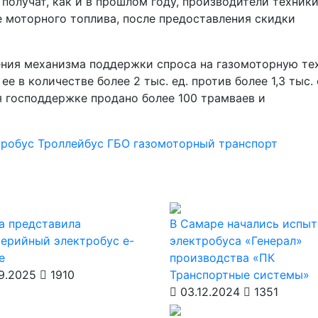
получат, как и в прошлом году, производители техники
 моторного топлива, после предоставления скидки
нения механизма поддержки спроса на газомоторную те
 в количестве более 2 тыс. ед. против более 1,3 тыс. 
я господдержке продано более 100 трамваев и
тробус
Троллейбус
ГБО
газомоторный транспорт
a представила
В Самаре начались испыт
ерийный электробус e-
электробуса «Генерал»
e
производства «ПК
9.2025
1910
Транспортные системы»
03.12.2024
1351