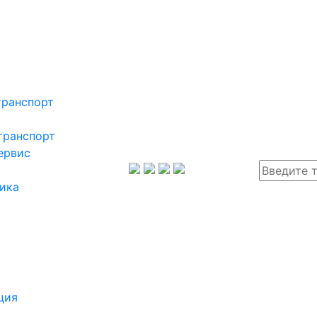
транспорт
транспорт
ервис
ика
ция