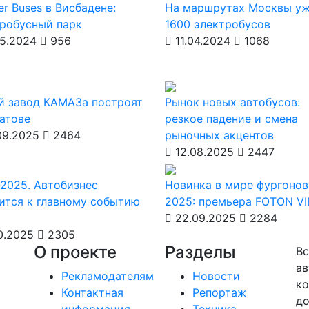
er Buses в Висбадене:
На маршрутах Москвы у
робусный парк
1600 электробусов
5.2024
956
11.04.2024
1068
й завод КАМАЗа построят
Рынок новых автобусов:
атове
резкое падение и смена
09.2025
2464
рыночных акцентов
12.08.2025
2447
2025. Автобизнес
Новинка в мире фургонов
ится к главному событию
2025: премьера FOTON V
22.09.2025
2284
0.2025
2305
О проекте
Разделы
Вс
ав
Рекламодателям
Новости
ко
Контактная
Репортаж
до