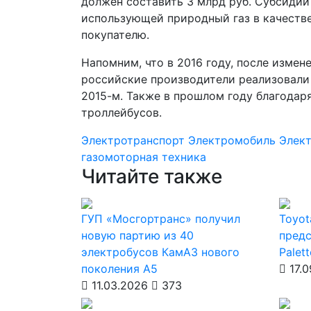
должен составить 3 млрд руб. Субсидии 
использующей природный газ в качестве
покупателю.
Напомним, что в 2016 году, после изме
российские производители реализовали ее
2015-м. Также в прошлом году благодар
троллейбусов.
Электротранспорт
Электромобиль
Элек
газомоторная техника
Читайте также
ГУП «Мосгортранс» получил
Toyot
новую партию из 40
предс
электробусов КамАЗ нового
Palett
поколения А5
17.0
11.03.2026
373