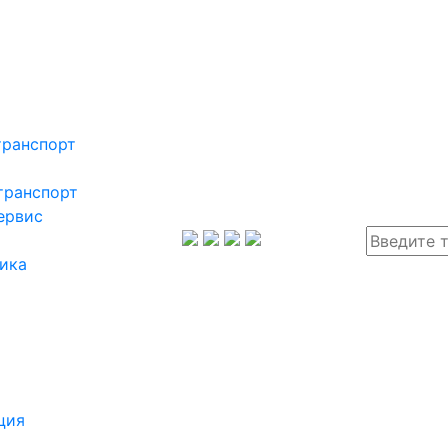
транспорт
транспорт
ервис
ика
ция