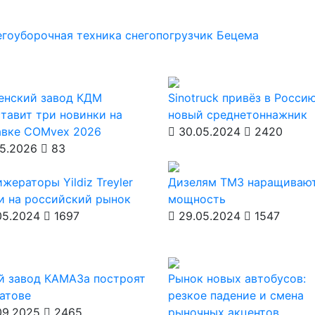
егоуборочная техника
снегопогрузчик
Бецема
енский завод КДМ
Sinotruck привёз в Росси
тавит три новинки на
новый среднетоннажник
авке COMvex 2026
30.05.2024
2420
5.2026
83
жераторы Yildiz Treyler
Дизелям ТМЗ наращиваю
и на российский рынок
мощность
05.2024
1697
29.05.2024
1547
й завод КАМАЗа построят
Рынок новых автобусов:
атове
резкое падение и смена
09.2025
2465
рыночных акцентов