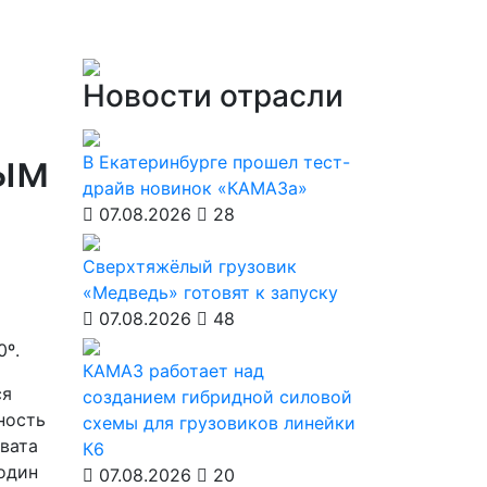
Новости отрасли
ым
В Екатеринбурге прошел тест-
драйв новинок «КАМАЗа»
07.08.2026
28
Сверхтяжёлый грузовик
«Медведь» готовят к запуску
07.08.2026
48
0º.
КАМАЗ работает над
ся
созданием гибридной силовой
ность
схемы для грузовиков линейки
хвата
К6
один
07.08.2026
20