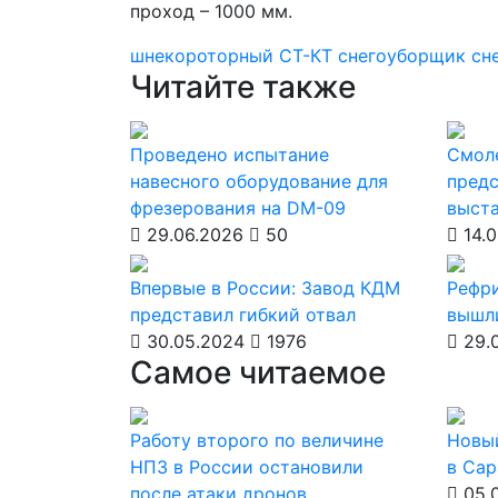
проход – 1000 мм.
шнекороторный
СТ-КТ
снегоуборщик
сн
Читайте также
Проведено испытание
Смол
навесного оборудование для
предс
фрезерования на DM-09
выст
29.06.2026
50
14.0
Впервые в России: Завод КДМ
Рефри
представил гибкий отвал
вышл
30.05.2024
1976
29.
Самое читаемое
Работу второго по величине
Новы
НПЗ в России остановили
в Сар
после атаки дронов.
05.