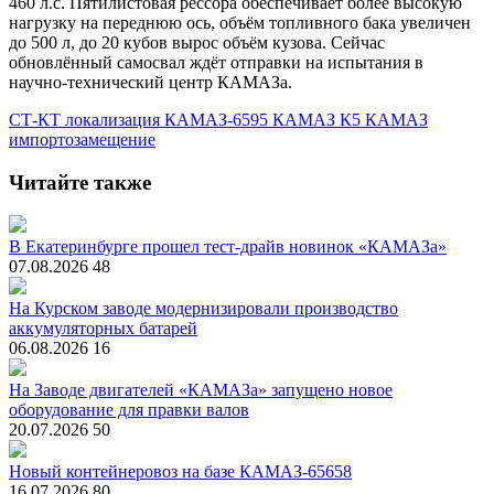
460 л.с. Пятилистовая рессора обеспечивает более высокую
нагрузку на переднюю ось, объём топливного бака увеличен
до 500 л, до 20 кубов вырос объём кузова. Сейчас
обновлённый самосвал ждёт отправки на испытания в
научно-технический центр КАМАЗа.
СТ-КТ
локализация
КАМАЗ-6595
КАМАЗ К5
КАМАЗ
импортозамещение
Читайте также
В Екатеринбурге прошел тест-драйв новинок «КАМАЗа»
07.08.2026
48
На Курском заводе модернизировали производство
аккумуляторных батарей
06.08.2026
16
На Заводе двигателей «КАМАЗа» запущено новое
оборудование для правки валов
20.07.2026
50
Новый контейнеровоз на базе КАМАЗ-65658
16.07.2026
80