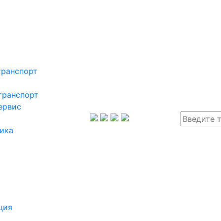
транспорт
транспорт
ервис
ика
ция