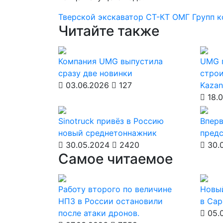
Тверской экскаватор
СТ-КТ
ОМГ Групп
к
Читайте также
Компания UMG выпустила
UMG 
сразу две новинки
строи
03.06.2026
127
Kaza
18.0
Sinotruck привёз в Россию
Вперв
новый среднетоннажник
предс
30.05.2024
2420
30.
Самое читаемое
Работу второго по величине
Новы
НПЗ в России остановили
в Сар
после атаки дронов.
05.