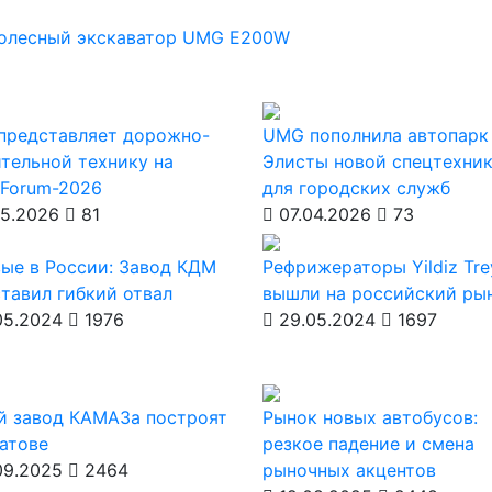
олесный экскаватор
UMG E200W
представляет дорожно-
UMG пополнила автопарк
тельной технику на
Элисты новой спецтехни
nForum-2026
для городских служб
5.2026
81
07.04.2026
73
ые в России: Завод КДМ
Рефрижераторы Yildiz Tre
тавил гибкий отвал
вышли на российский ры
05.2024
1976
29.05.2024
1697
й завод КАМАЗа построят
Рынок новых автобусов:
атове
резкое падение и смена
09.2025
2464
рыночных акцентов