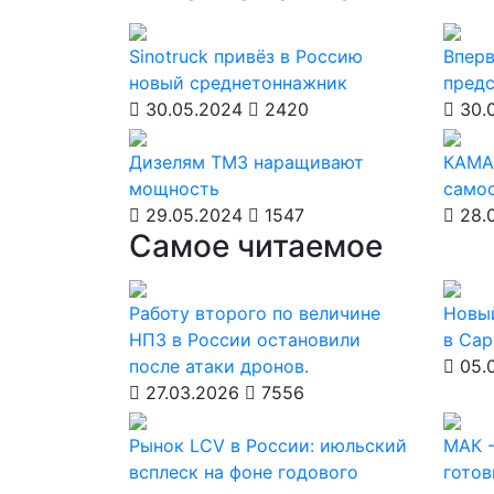
Sinotruck привёз в Россию
Вперв
новый среднетоннажник
предс
30.05.2024
2420
30.
Дизелям ТМЗ наращивают
КАМА
мощность
само
29.05.2024
1547
28.
Самое читаемое
Работу второго по величине
Новы
НПЗ в России остановили
в Сар
после атаки дронов.
05.
27.03.2026
7556
Рынок LCV в России: июльский
МАК -
всплеск на фоне годового
готов