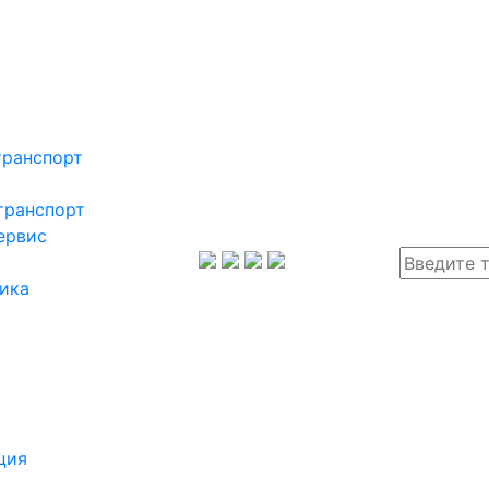
транспорт
транспорт
ервис
ика
ция