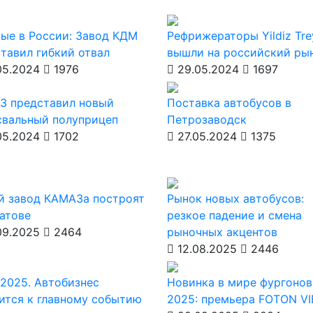
ые в России: Завод КДМ
Рефрижераторы Yildiz Tre
тавил гибкий отвал
вышли на российский ры
05.2024
1976
29.05.2024
1697
З представил новый
Поставка автобусов в
свальный полуприцеп
Петрозаводск
05.2024
1702
27.05.2024
1375
й завод КАМАЗа построят
Рынок новых автобусов:
атове
резкое падение и смена
09.2025
2464
рыночных акцентов
12.08.2025
2446
2025. Автобизнес
Новинка в мире фургонов
ится к главному событию
2025: премьера FOTON V