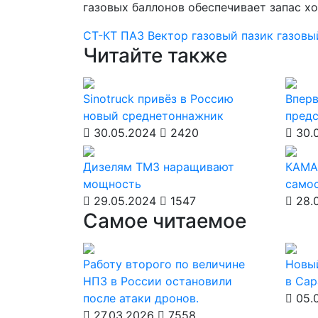
газовых баллонов обеспечивает запас хо
СТ-КТ
ПАЗ Вектор
газовый пазик
газовы
Читайте также
Sinotruck привёз в Россию
Вперв
новый среднетоннажник
предс
30.05.2024
2420
30.
Дизелям ТМЗ наращивают
КАМА
мощность
само
29.05.2024
1547
28.
Самое читаемое
Работу второго по величине
Новы
НПЗ в России остановили
в Сар
после атаки дронов.
05.
27.03.2026
7558