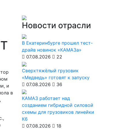
Новости отрасли
XT
В Екатеринбурге прошел тест-
драйв новинок «КАМАЗа»
07.08.2026
22
Сверхтяжёлый грузовик
ктор
«Медведь» готовят к запуску
ном
07.08.2026
36
и, и
пола в
КАМАЗ работает над
,
созданием гибридной силовой
схемы для грузовиков линейки
.,
К6
е
07.08.2026
18