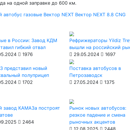
да на одной заправке до 600 км.
й автобус
газовые Вектор NEXT
Вектор NEXT 8.8 CNG
ые в России: Завод КДМ
Рефрижераторы Yildiz Tre
тавил гибкий отвал
вышли на российский ры
05.2024
1976
29.05.2024
1697
З представил новый
Поставка автобусов в
свальный полуприцеп
Петрозаводск
05.2024
1702
27.05.2024
1375
й завод КАМАЗа построят
Рынок новых автобусов:
атове
резкое падение и смена
09.2025
2464
рыночных акцентов
12.08.2025
2448