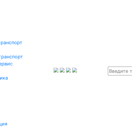
транспорт
транспорт
ервис
ика
ция