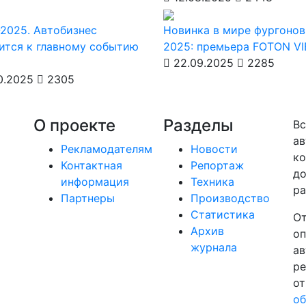
2025. Автобизнес
Новинка в мире фургонов
ится к главному событию
2025: премьера FOTON V
22.09.2025
2285
0.2025
2305
О проекте
Разделы
Вс
ав
Рекламодателям
Новости
ко
Контактная
Репортаж
до
информация
Техника
ра
Партнеры
Производство
Статистика
От
Архив
оп
журнала
ав
ре
от
об