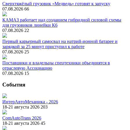
Сверхтяжёлый грузовик «Медведь» готовят к запуску
07.08.2026
66
КАМАЗ работает над созданием гибридной силовой схемы
для грузовиков линейки К6
07.08.2026
22
Первый карьерный самосвал на натрий-ионной батарее и
зарядкой за 25 минут приступил к работе
07.08.2026
25
Поставщики и владельцы спецтехники объединятся в
отраслевую Ассоциацию
07.08.2026
15
События
ИнтерАвтоМеханика - 2026
18-21 августа 2026
203
ComAutoTrans 2026
18-21 августа 2026
45