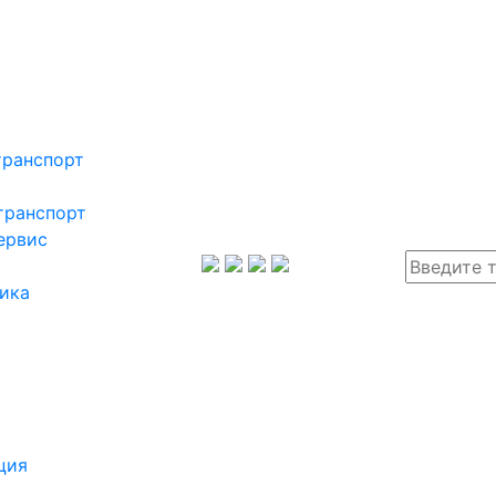
транспорт
транспорт
ервис
ика
ция