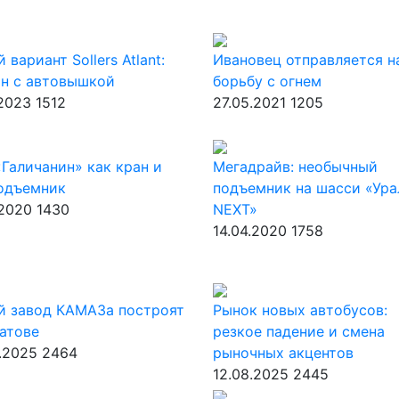
 вариант Sollers Atlant:
Ивановец отправляется н
он с автовышкой
борьбу с огнем
.2023
1512
27.05.2021
1205
Галичанин» как кран и
Мегадрайв: необычный
подъемник
подъемник на шасси «Ура
.2020
1430
NEXT»
14.04.2020
1758
й завод КАМАЗа построят
Рынок новых автобусов:
атове
резкое падение и смена
.2025
2464
рыночных акцентов
12.08.2025
2445