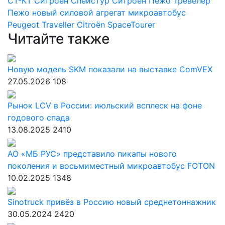
СТ-КТ
Ситроен Спейстур
Ситроен
Пежо Тревелер
Пежо
новый силовой агрегат
микроавтобус
Peugeot Traveller
Citroën SpaceTourer
Читайте также
Новую модель SKM показали на выставке ComVEX
27.05.2026
108
Рынок LCV в России: июльский всплеск на фоне
годового спада
13.08.2025
2410
АО «МБ РУС» представило пикапы нового
поколения и восьмиместный микроавтобус FOTON
10.02.2025
1348
Sinotruck привёз в Россию новый среднетоннажник
30.05.2024
2420