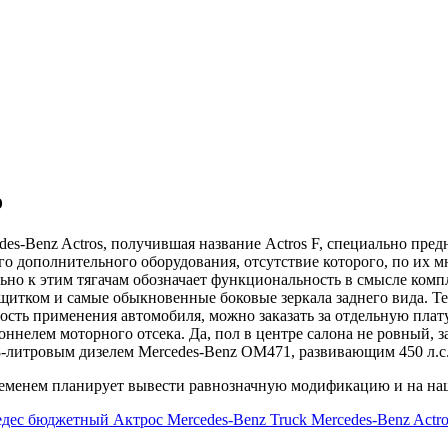
о
s-Benz Actros, получившая название Actros F, специально предн
ого дополнительного оборудования, отсутствие которого, по их 
но к этим тягачам обозначает функциональность в смысле компл
щитком и самые обыкновенные боковые зеркала заднего вида. Т
ь применения автомобиля, можно заказать за отдельную плату. 
ннелем моторного отсека. Да, пол в центре салона не ровный, за
,8-литровым дизелем Mercedes-Benz OM471, развивающим 450 л.с
временем планирует вывести равнозначную модификацию и на на
едес
бюджетный Актрос
Mercedes-Benz Truck
Mercedes-Benz Actro