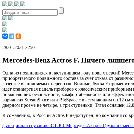
28.01.2021
3250
Mercedes-Benz Actros F. Ничего лишнег
Одна из появившихся в наступившем году новых версий Mercede
приобретаемого подвижного состава за счет отказа от различн
качестве выполняемых перевозок. Видимо, буква F применитель
идет стандартная панель приборов с классическим приборным 
повышающих безопасность, комфортабельность или эффективност
вариантах StreamSpace или BigSpace с выступающим на 12 см то
дверном проеме не четыре, а три ступеньки. Тягач оснащен 12
К сожалению, в России Actros F недоступен, но компания со 
функционал грузовика
СТ-КТ
Мерседес Актрос
Грузовик мерс