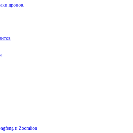
аки дронов.
ентов
да
ngfeng и Zoomlion