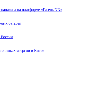
еоанализа на платформе «Газель NN»
рных батарей
в России
точниках энергии в Китае