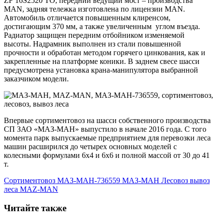
ZF 16S2520 TO, передний ведущий мост – производства
MAN, задняя тележка изготовлена по лицензии MAN.
Автомобиль отличается повышенным клиренсом,
достигающим 370 мм, а также увеличенным углом въезда.
Радиатор защищен передним отбойником изменяемой
высоты. Надрамник выполнен из стали повышенной
прочности и обработан методом горячего цинкования, как и
закрепленные на платформе коники. В заднем свесе шасси
предусмотрена установка крана-манипулятора выбранной
заказчиком модели.
Впервые сортиментовоз на шасси собственного производства
СП ЗАО «МАЗ-МАН» выпустило в начале 2016 года. С того
момента парк выпускаемые предприятием для перевозки леса
машин расширился до четырех основных моделей с
колесными формулами 6х4 и 6х6 и полной массой от 30 до 41
т.
Сортиментовоз
МАЗ-МАН-736559
МАЗ-МАН
Лесовоз
вывоз
леса
MAZ-MAN
Читайте также