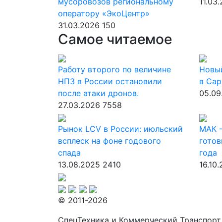
мусоровозов региональному
11.03
оператору «ЭкоЦентр»
31.03.2026
150
Самое читаемое
Работу второго по величине
Новы
НПЗ в России остановили
в Сар
после атаки дронов.
05.09
27.03.2026
7558
Рынок LCV в России: июльский
МАК -
всплеск на фоне годового
готов
спада
года
13.08.2025
2410
16.10
© 2011-2026
СпецТехника и Коммерческий Транспорт