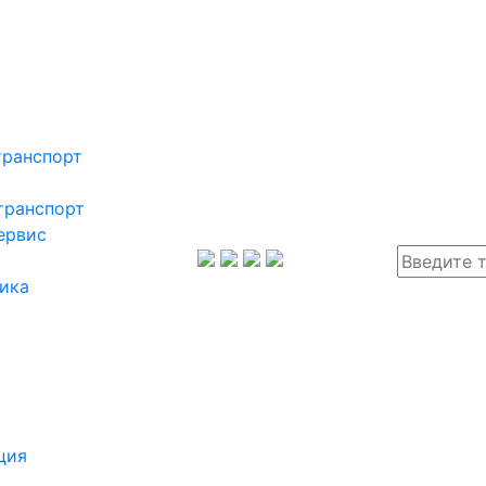
транспорт
транспорт
ервис
ика
ция