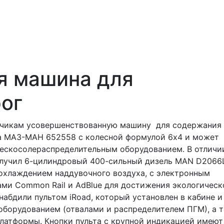
я машина для
ог
чикам усовершенствованную машину для содержания
ла МАЗ-МАН 652558 с колесной формулой 6х4 и может
пескосолераспределительным оборудованием. В отличи
олучил 6-цилиндровый 400-сильный дизель МАN D2066
охлаждением наддувочного воздуха, с электронным
ами Common Rail и AdBluе для достижения экологическ
набдили пультом iRoad, который установлен в кабине и
оборудованием (отвалами и распределителем ПГМ), а 
латформы. Кнопки пульта с крупной индикацией имеют