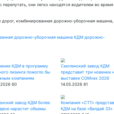
о перепутать, они легко находятся водителем во время
ванная дорожно-уборочная машина
КДМ
дорожно-
чение КДМ в программу
Смоленский завод КДМ
ного лизинга помогло бы
представит три новинки 
жным компаниям
выставке COMvex 2026
.2026
60
14.05.2026
81
енский завод КДМ более
Компания «СТТ» предста
двое нарастит объемы
КДМ на базе «Валдай 33»