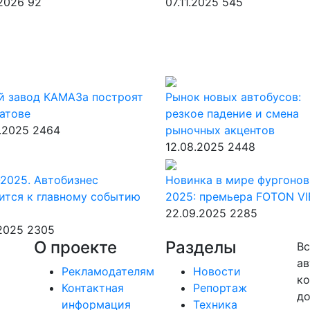
.2026
92
07.11.2025
545
й завод КАМАЗа построят
Рынок новых автобусов:
атове
резкое падение и смена
.2025
2464
рыночных акцентов
12.08.2025
2448
2025. Автобизнес
Новинка в мире фургонов
ится к главному событию
2025: премьера FOTON V
22.09.2025
2285
.2025
2305
О проекте
Разделы
Вс
ав
Рекламодателям
Новости
ко
Контактная
Репортаж
до
информация
Техника