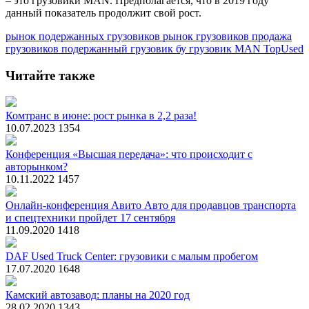
– это грузовики MAN. Предполагается, что в 2019 году
данный показатель продолжит свой рост.
рынок подержанных грузовиков
рынок грузовиков
продажа
грузовиков
подержанный грузовик
бу грузовик
MAN TopUsed
Читайте также
Комтранс в июне: рост рынка в 2,2 раза!
10.07.2023
1354
Конференция «Высшая передача»: что происходит с
авторынком?
10.11.2022
1457
Онлайн-конференция Авито Авто для продавцов транспорта
и спецтехники пройдет 17 сентября
11.09.2020
1418
DAF Used Truck Center: грузовики с малым пробегом
17.07.2020
1648
Камский автозавод: планы на 2020 год
28.02.2020
1343