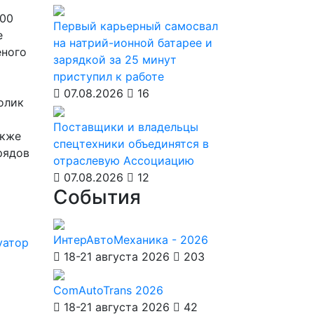
200
Первый карьерный самосвал
е
на натрий-ионной батарее и
еного
зарядкой за 25 минут
приступил к работе
07.08.2026
16
олик
Поставщики и владельцы
акже
спецтехники объединятся в
рядов
отраслевую Ассоциацию
07.08.2026
12
События
ИнтерАвтоМеханика - 2026
уатор
18-21 августа 2026
203
ComAutoTrans 2026
18-21 августа 2026
42