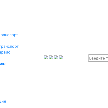
транспорт
транспорт
ервис
ика
ция