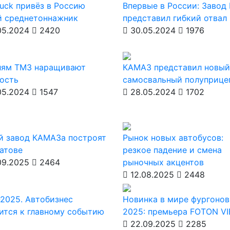
ruck привёз в Россию
Впервые в России: Завод
й среднетоннажник
представил гибкий отвал
05.2024
2420
30.05.2024
1976
лям ТМЗ наращивают
КАМАЗ представил новый
ость
самосвальный полуприце
05.2024
1547
28.05.2024
1702
й завод КАМАЗа построят
Рынок новых автобусов:
атове
резкое падение и смена
09.2025
2464
рыночных акцентов
12.08.2025
2448
2025. Автобизнес
Новинка в мире фургонов
ится к главному событию
2025: премьера FOTON V
22.09.2025
2285