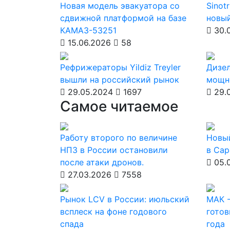
Новая модель эвакуатора со
Sinot
сдвижной платформой на базе
новы
КАМАЗ-53251
30.
15.06.2026
58
Рефрижераторы Yildiz Treyler
Дизе
вышли на российский рынок
мощн
29.05.2024
1697
29.
Самое читаемое
Работу второго по величине
Новы
НПЗ в России остановили
в Сар
после атаки дронов.
05.
27.03.2026
7558
Рынок LCV в России: июльский
МАК -
всплеск на фоне годового
готов
спада
года