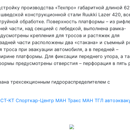
дстройку производства «Техпро» габаритной длиной 6
шведской конструкционной стали Ruukki Lazer 420, вс
труйной обработке. Поверхность платформы – из рифл
ней части, над секцией с лебедкой, выполнена рамка-
едусмотрены крепления для тросов и растяжек для
задней части расположены два «стакана» и съемный р
 троса при эвакуации автомобиля, а в передней –
ирине платформы. Для фиксации переднего упора, а т
формы предусмотрены отверстия – перфорация в пять 
вана трехсекционным гидрораспределителем с
в
СТ-КТ
Спорткар-Центр
МАН Тракс
МАН ТГЛ
автоэквак