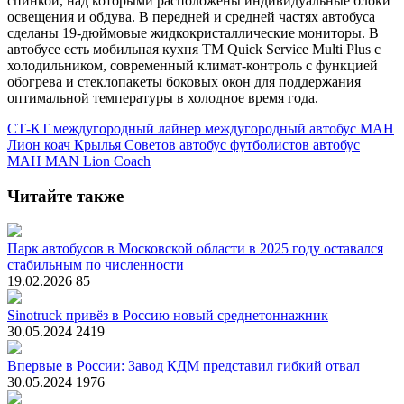
спинкой, над которыми расположены индивидуальные блоки
освещения и обдува. В передней и средней частях автобуса
сделаны 19-дюймовые жидкокристаллические мониторы. В
автобусе есть мобильная кухня TM Quick Service Multi Plus с
холодильником, современный климат-контроль с функцией
обогрева и стеклопакеты боковых окон для поддержания
оптимальной температуры в холодное время года.
СТ-КТ
междугородный лайнер
междугородный автобус
МАН
Лион коач
Крылья Советов
автобус футболистов
автобус
МАН
MAN Lion Coach
Читайте также
Парк автобусов в Московской области в 2025 году оставался
стабильным по численности
19.02.2026
85
Sinotruck привёз в Россию новый среднетоннажник
30.05.2024
2419
Впервые в России: Завод КДМ представил гибкий отвал
30.05.2024
1976