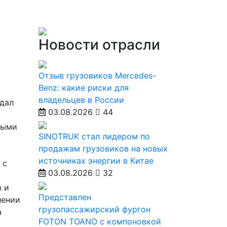
Новости отрасли
Отзыв грузовиков Mercedes-
Benz: какие риски для
владельцев в России
едал
03.08.2026
44
ными
SINOTRUK стал лидером по
продажам грузовиков на новых
источниках энергии в Китае
 с
03.08.2026
32
в и
Представлен
лении
грузопассажирский фургон
а
FOTON TOANO с компоновкой