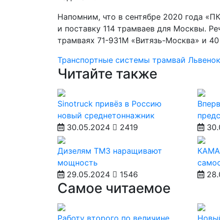
Напомним, что в сентябре 2020 года «П
и поставку 114 трамваев для Москвы. Р
трамваях 71-931М «Витязь-Москва» и 40
Транспортные системы
трамвай Львено
Читайте также
Sinotruck привёз в Россию
Вперв
новый среднетоннажник
предс
30.05.2024
2419
30.
Дизелям ТМЗ наращивают
КАМА
мощность
само
29.05.2024
1546
28.
Самое читаемое
Работу второго по величине
Новы