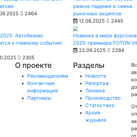
атове
резкое падение и смена
09.2025
2464
рыночных акцентов
12.08.2025
2445
2025. Автобизнес
Новинка в мире фургонов
ится к главному событию
2025: премьера FOTON V
22.09.2025
2284
10.2025
2305
О проекте
Разделы
Вс
ав
Рекламодателям
Новости
ко
Контактная
Репортаж
до
информация
Техника
ра
Партнеры
Производство
Статистика
От
Архив
оп
журнала
ав
ре
от