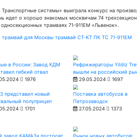
К Транспортные системы» выиграла конкурс на произв
ечь идет о хорошо знакомых москвичам 74 трехсекцио
 односекционных трамваях 71-911ЕМ «Львенок».
к
трамвай для Москвы
трамвай
СТ-КТ
ПК ТС
71-911ЕМ
ые в России: Завод КДМ
Рефрижераторы Yildiz Tre
тавил гибкий отвал
вышли на российский ры
05.2024
1976
29.05.2024
1697
З представил новый
Поставка автобусов в
свальный полуприцеп
Петрозаводск
05.2024
1701
27.05.2024
1373
й завод КАМАЗа построят
Рынок новых автобусов: