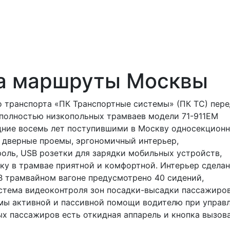
на маршруты Москвы
о транспорта «ПК Транспортные системы» (ПК ТС) пер
полностью низкопольных трамваев модели 71-911ЕМ
едние восемь лет поступившими в Москву односекцион
 дверные проемы, эргономичный интерьер,
оль, USB розетки для зарядки мобильных устройств,
у в трамвае приятной и комфортной. Интерьер сделан
В трамвайном вагоне предусмотрено 40 сидений,
истема видеоконтроля зон посадки-высадки пассажиро
мы активной и пассивной помощи водителю при управ
х пассажиров есть откидная аппарель и кнопка вызов